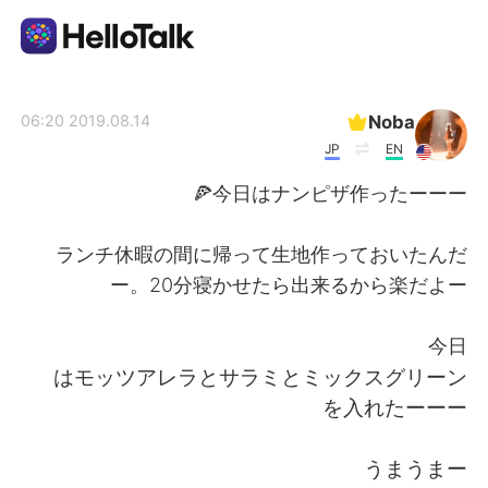
تطبيق تبادل اللغة
Noba
2019.08.14 06:20
JP
EN
AI Grammar Checker
今日はナンピザ作ったーーー🍕
العربية
ランチ休暇の間に帰って生地作っておいたんだ
ー。20分寝かせたら出来るから楽だよー
English
简体中文
今日
はモッツアレラとサラミとミックスグリーン
繁體中文
Español
を入れたーーー
Français
Deutsch
うまうまー