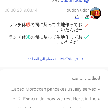
👍🤙
@oudon udon
2019.08.14 06:30
oudon udon
EN
JP
ランチ休
暇
の間に帰って生地作ってお
いたんだー。
ランチ休
憩
の間に帰って生地作ってお
いたんだー。
افتح HelloTalk للانضمام الى المحادثة
لحظات ذات صله
have you eaten moroccan msemen? Msemen are a flat, square-shaped Moroccan pancakes usually served...
Lines Written in Oregon by Vladimir Nabokov. Part 1 of 2. Esmeralda! now we rest Here, in the ...