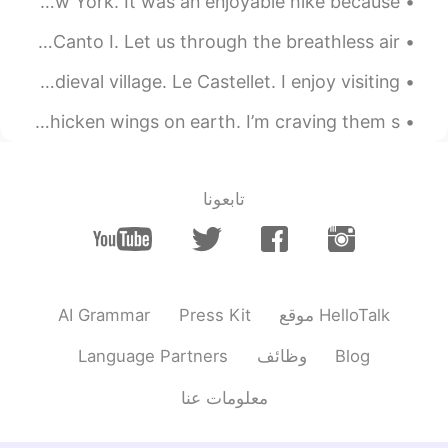
Yesterday I went for spontaneous adventure in upstate New York. It was an enjoyable hike because ...
Excerpt from Nepenthe by George Darley. Excerpt from Canto I. Let us through the breathless air...
South of France, la Provence. This is a little medieval village. Le Castellet. I enjoy visiting ...
There’s a restaurant in London that sells my favourite chicken wings on earth. I’m craving them s...
تابعونا
AI Grammar
Press Kit
موقع HelloTalk
Language Partners
وظائف
Blog
معلومات عنا