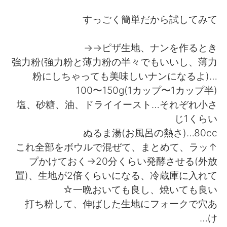
日本語
한국어
すっごく簡単だから試してみて
Русский
ไทย
ピザ生地、ナンを作るとき→→
Indonesia
Italiano
強力粉(強力粉と薄力粉の半々でもいいし、薄力
粉にしちゃっても美味しいナンになるよ)…
Türkçe
Tiếng Việt
100〜150g(1カップ〜1カップ半)
塩、砂糖、油、ドライイースト…それぞれ小さ
Português
じ1くらい
ぬるま湯(お風呂の熱さ)…80cc
↑これ全部をボウルで混ぜて、まとめて、ラッ
プかけておく→20分くらい発酵させる(外放
置)、生地が2倍くらいになる、冷蔵庫に入れて
一晩おいても良し、焼いても良い☆
打ち粉して、伸ばした生地にフォークで穴あ
け…