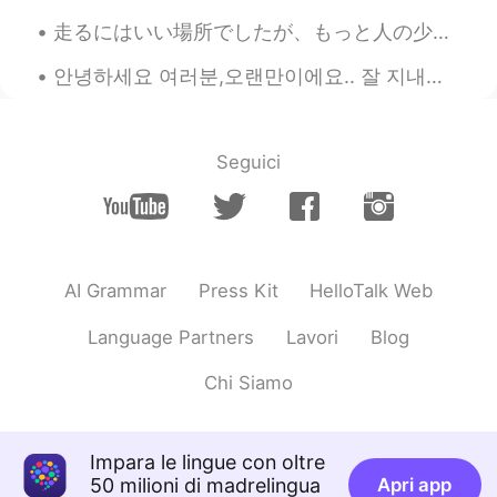
@〇〇
This是直譯，這個蛋糕很好吃，the
走るにはいい場所でしたが、もっと人の少ない場所を見つけたいです。 Hashiru ni wa ī bashodeshitaga, motto hito no sukunai basho o m...
說是蛋糕很好吃，基本上不需要強調「這
個」。
안녕하세요 여러분,오랜만이에요.. 잘 지내셨어요? 오늘은 친구와 좋은 좋은 시간을 보냈어요(우리는 4년 동안 만나지 못했어요) Hello everyone it's been a...
〇〇
2019.09.03 14:18
CN
EN
Seguici
@林夕
谢谢你的回复，但我不是这个意思，
你可能没看到我之前的回复内容，我是问为
什么要把this改成the
林夕
2019.09.03 13:11
AI Grammar
Press Kit
HelloTalk Web
CN
EN
@〇〇
我英语不是很好，我大概明白那个意
Language Partners
Lavori
Blog
思，中式英语喜欢按照字翻译：你吃一点
（eat a little）外国人的思维就是你可以尝
Chi Siamo
试一下（try some）
〇〇
2019.09.03 01:35
Impara le lingue con oltre
CN
EN
50 milioni di madrelingua
Apri app