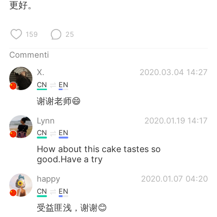
Deutsch
日本語
更好。
한국어
Русский
159
25
ไทย
Indonesia
Commenti
X.
2020.03.04 14:27
Türkçe
Tiếng Việt
CN
EN
Português
谢谢老师😄
Lynn
2020.01.19 14:17
CN
EN
How about this cake tastes so
good.Have a try
happy
2020.01.07 04:20
CN
EN
受益匪浅，谢谢😊