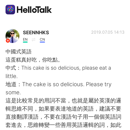
App di scambio linguistico
SEENNHKS
2019.07.05 14:13
EN
CN
AI Grammar Checker
中國式英語
這蛋糕真好吃，你吃點。
Italiano
中式：This cake is so delicious, please eat a
little.
地道：The cake is so delicious. Please try
English
简体中文
some.
這是比較常見的用詞不當，也就是屬於英漢的邏
繁體中文
Español
輯思維不同，如果要表達地道的英語，建議不要
直接翻譯漢語，不要在漢語句子用一個個英語詞
العربية
Français
套進去，思維轉變一些善用英語邏輯的詞，如此