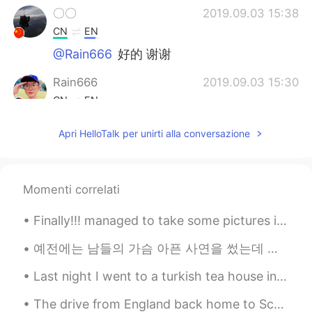
〇〇
2019.09.03 15:38
CN
EN
@Rain666
好的 谢谢
Rain666
2019.09.03 15:30
CN
EN
@〇〇
大部分時間不需要，直接用the就好
Apri HelloTalk per unirti alla conversazione
啦😂。
〇〇
2019.09.03 14:42
CN
EN
Momenti correlati
@Rain666
所以其实是否把this改成the要视
Finally!!! managed to take some pictures if my home when the sky isnt grey haha🤣 hurry up spring ...
情况而定，需要强调这个就用this，不需要
强调就用the，对吧？那这和我本来所认为的
예전에는 남들의 가슴 아픈 사연을 썼는데 오늘은 나만의 사연을 쓰고 있다. "그녀에게는 결코 드러나지 않았음에도 불구하고 가슴이 찢어진 게 틀림없어." Meeting so...
是一样的。我乍一看还以为用this就错了。
Last night I went to a turkish tea house in my city. It was adorable. I love tea and different cu...
Rain666
2019.09.03 14:36
CN
EN
The drive from England back home to Scotland was beautiful! Had to stop at the border to take a p...