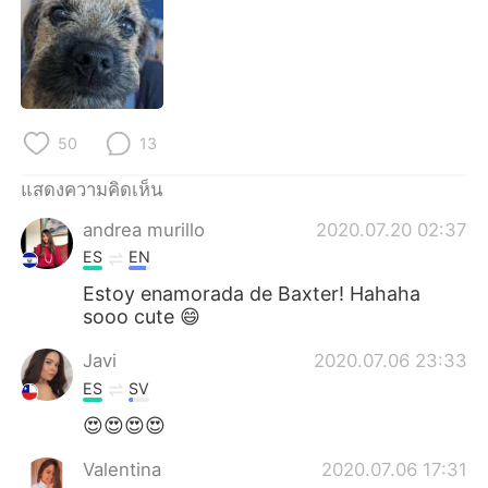
Deutsch
日本語
한국어
Русский
Indonesia
Italiano
50
13
Türkçe
Tiếng Việt
แสดงความคิดเห็น
Português
andrea murillo
2020.07.20 02:37
ES
EN
Estoy enamorada de Baxter! Hahaha
sooo cute 😄
Javi
2020.07.06 23:33
ES
SV
😍😍😍😍
Valentina
2020.07.06 17:31