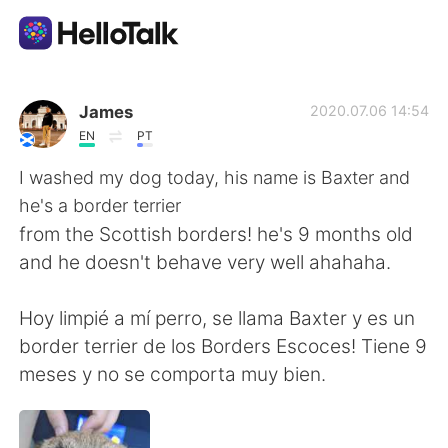
แอปแลกเปลี่ยนทางภาษา
James
2020.07.06 14:54
EN
PT
AI Grammar Checker
I washed my dog today, his name is Baxter and
he's a border terrier
ไทย
from the Scottish borders! he's 9 months old
and he doesn't behave very well ahahaha.
English
简体中文
Hoy limpié a mí perro, se llama Baxter y es un
border terrier de los Borders Escoces! Tiene 9
繁體中文
Español
meses y no se comporta muy bien.
العربية
Français