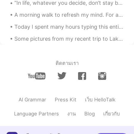
Tomas
2020.07.06 14:56
“In life, whatever you decide, don’t stay because you’re afraid of change, saying goodbye or endi...
ES
EN
A morning walk to refresh my mind. For a healthy lifestyle, you want to achieve a minimum of 10,0...
Baxter has style
Today I spent many hours typing this entire book onto my computer so I have a digital copy I can ...
Sabrina Pipita
2020.07.06 14:56
Some pictures from my recent trip to Lake Louise, which is in Banff, Alberta (Canada 🇨🇦) It was ...
ES
EN
Es muy lindo 😍
Emiliano Garcia
2020.07.06 14:55
ติดตามเรา
ES
EN
😍😍😍😍 es muuuuy lindo!!
AI Grammar
Press Kit
เว็บ HelloTalk
Language Partners
งาน
Blog
เกี่ยวกับ