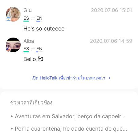
Giu
2020.07.06 15:01
ES
EN
He's so cuteeee
Alba
2020.07.06 14:59
ES
EN
Bello 🥰
Ali
2020.07.06 14:56
เปิด HelloTalk เพื่อเข้าร่วมในบทสนทนา
ES
EN
Hoy
limpi
é a m
í
perro, se llama Baxter
y es un border terrier de los Borders
Escoces!
ช่วงเวลาที่เกี่ยวข้อง
Hoy
bañ
é a m
i
perro, se llama Baxter
Aventuras em Salvador, berço da capoeira, um lugar cheio de cultura, história e boa comida. E as...
y es un border terrier de los Borders
Escoces!
Por la cuarentena, he dado cuenta de que hay mucha gente que dice “I am boring” cuando está trata...