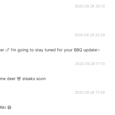
2020.09.29 23:10
2020.09.29 22:39
er 🍗 I’m going to stay tuned for your BBQ update✨
2020.09.29 17:10
some deer 🦌 steaks soon
2020.09.29 17:09
ki 😆