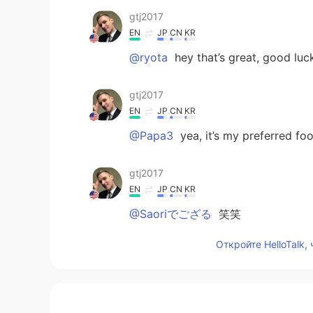
gtj2017
EN
JP
CN
KR
@ryota
hey that’s great, good luck
gtj2017
EN
JP
CN
KR
@Papa3
yea, it’s my preferred foo
gtj2017
EN
JP
CN
KR
@Saoriでござる
笑笑
Откройте HelloTalk,
gtj2017
EN
JP
CN
KR
@Manju kowai
Thanks! It was my f
well! We’ll eat more today using it