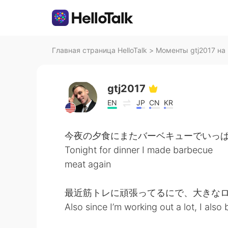
Главная страница HelloTalk
>
Моменты gtj2017 на 
gtj2017
EN
JP
CN
KR
今夜の夕食にまたバーベキューでいっぱ
Tonight for dinner I made barbecue
meat again
最近筋トレに頑張ってるにで、大きなロ
Also since I’m working out a lot, I also