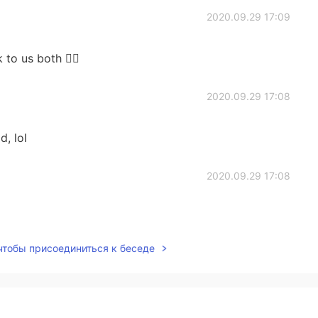
2020.09.29 17:09
 to us both 👍🏻
2020.09.29 17:08
d, lol
2020.09.29 17:08
 чтобы присоединиться к беседе
2020.09.29 17:08
irst time to barbecue it this way, but came out pretty
 in sandwiches 🥪