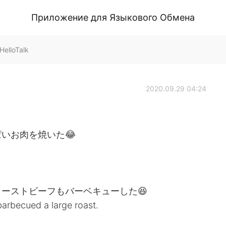
Приложение для Языкового Обмена
HelloTalk
2020.09.29 04:24
いお肉を焼いた😂
ーストビーフもバーベキューした😆
 barbecued a large roast.