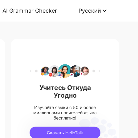
AI Grammar Checker
Русский
Учитесь Откуда
Угодно
Изучайте языки с 50 и более
миллионами носителей языка
бесплатно!
Скачать HelloTalk