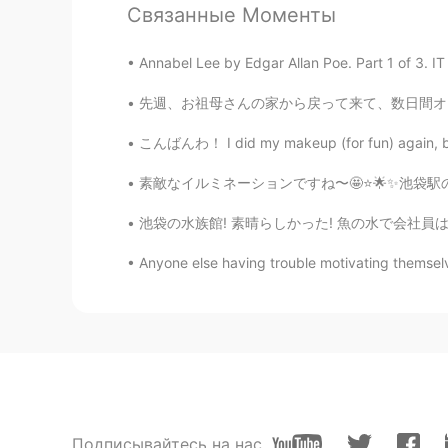
Связанные Моменты
gtj2017
Annabel Lee by Edgar Allan Poe. Part 1 of 3. 
EN
JP
CN
KR
@yuki
yea it was a bit big, but ba
先週、お祖母さんの家から戻って来て、数日間オーランド諸島に滞在しました。今夜、ヘルシンキ
こんばんわ！ I did my makeup (for fun) again, becau
gtj2017
EN
JP
CN
KR
素敵なイルミネーションですね〜🤩⭐️🌟✨池袋駅の西口の近くにあります。😊🏙 It’
@Hana
訂正をありがとう😊
池袋の水族館! 素晴らしかった! 魚の水で会社員は魚と遊んだ。びっくりしました! 笑 
Anyone else having trouble motivating themselv
HM
JP
EN
冷
凍
庫の中に
は出来た
肉が
多い
よう
冷
蔵
庫の中に
すぐに食べられる
肉が
Miki
Подписывайтесь на нас
JP
EN