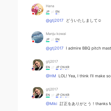
Hana
JP
EN
@gtj2017
どういたしまして☺
Manju kowai
JP
EN
@gtj2017
I admire BBQ pitch mast
gtj2017
EN
JP
CN
KR
@HM
LOL! Yea, I think I’ll make 
gtj2017
EN
JP
CN
KR
@Miki
訂正をありがとう！thanks Mi