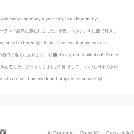
2020.09.29 17:07
IT was many and many a year ago, In a kingdom by...
rbecued well :)
に船で行きます。18日にまた中国に帰るので、この旅行は間もなく終わります。また中国の暑さを直面しますよね。...
se I’m bored 🥺 I think it’s so cool that we can use ...
2020.09.29 17:07
s a great illumination! It’s near the west exit of Ikeb...
そして、 いつも日本の女の子は'かわいい' と言った。日本の表現は面白いね。😋 アザラシの前で子供は '...
es to do their homework and projects for school? 😂 ...
2020.09.29 14:18
に
残りがいっぱいあるの
た
めに
焼いた
欲しかったので、残る
ようにた
くさん
焼いた
2020.09.29 13:25
AI Grammar
Press Kit
Сеть HelloT