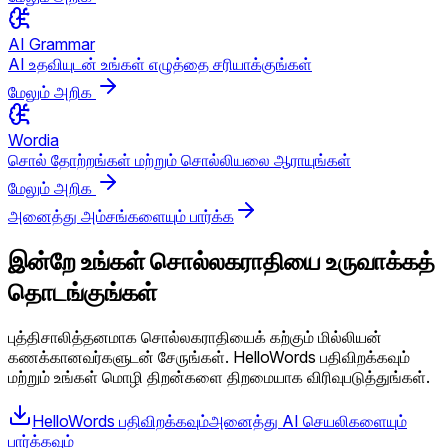
AI Grammar
AI உதவியுடன் உங்கள் எழுத்தை சரியாக்குங்கள்
மேலும் அறிக
Wordia
சொல் தோற்றங்கள் மற்றும் சொல்லியலை ஆராயுங்கள்
மேலும் அறிக
அனைத்து அம்சங்களையும் பார்க்க
இன்றே உங்கள் சொல்லகராதியை உருவாக்கத்
தொடங்குங்கள்
புத்திசாலித்தனமாக சொல்லகராதியைக் கற்கும் மில்லியன்
கணக்கானவர்களுடன் சேருங்கள். HelloWords பதிவிறக்கவும்
மற்றும் உங்கள் மொழி திறன்களை திறமையாக விரிவுபடுத்துங்கள்.
HelloWords பதிவிறக்கவும்
அனைத்து AI செயலிகளையும்
பார்க்கவும்