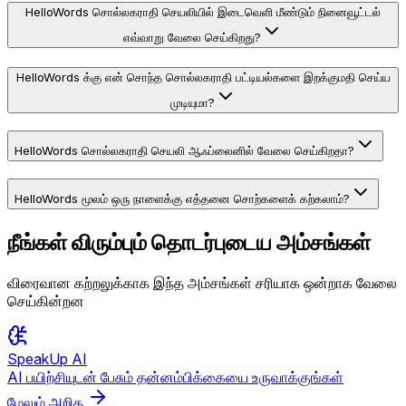
HelloWords சொல்லகராதி செயலியில் இடைவெளி மீண்டும் நினைவூட்டல்
எவ்வாறு வேலை செய்கிறது?
HelloWords க்கு என் சொந்த சொல்லகராதி பட்டியல்களை இறக்குமதி செய்ய
முடியுமா?
HelloWords சொல்லகராதி செயலி ஆஃப்லைனில் வேலை செய்கிறதா?
HelloWords மூலம் ஒரு நாளைக்கு எத்தனை சொற்களைக் கற்கலாம்?
நீங்கள் விரும்பும் தொடர்புடைய அம்சங்கள்
விரைவான கற்றலுக்காக இந்த அம்சங்கள் சரியாக ஒன்றாக வேலை
செய்கின்றன
SpeakUp AI
AI பயிற்சியுடன் பேசும் தன்னம்பிக்கையை உருவாக்குங்கள்
மேலும் அறிக