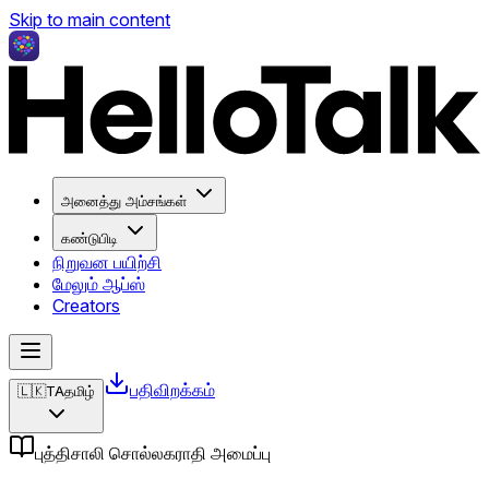
Skip to main content
அனைத்து அம்சங்கள்
கண்டுபிடி
நிறுவன பயிற்சி
மேலும் ஆப்ஸ்
Creators
பதிவிறக்கம்
🇱🇰
TA
தமிழ்
புத்திசாலி சொல்லகராதி அமைப்பு