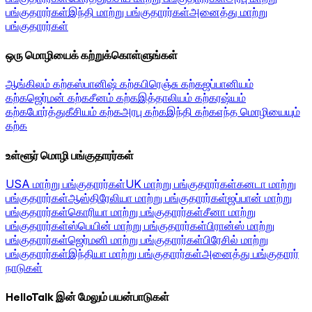
பங்குதாரர்கள்
இந்தி மாற்று பங்குதாரர்கள்
அனைத்து மாற்று
பங்குதாரர்கள்
ஒரு மொழியைக் கற்றுக்கொள்ளுங்கள்
ஆங்கிலம் கற்க
ஸ்பானிஷ் கற்க
பிரெஞ்சு கற்க
ஜப்பானியம்
கற்க
ஜெர்மன் கற்க
சீனம் கற்க
இத்தாலியம் கற்க
ரஷ்யம்
கற்க
போர்த்துகீசியம் கற்க
அரபு கற்க
இந்தி கற்க
எந்த மொழியையும்
கற்க
உள்ளூர் மொழி பங்குதாரர்கள்
USA மாற்று பங்குதாரர்கள்
UK மாற்று பங்குதாரர்கள்
கனடா மாற்று
பங்குதாரர்கள்
ஆஸ்திரேலியா மாற்று பங்குதாரர்கள்
ஜப்பான் மாற்று
பங்குதாரர்கள்
கொரியா மாற்று பங்குதாரர்கள்
சீனா மாற்று
பங்குதாரர்கள்
ஸ்பெயின் மாற்று பங்குதாரர்கள்
பிரான்ஸ் மாற்று
பங்குதாரர்கள்
ஜெர்மனி மாற்று பங்குதாரர்கள்
பிரேசில் மாற்று
பங்குதாரர்கள்
இந்தியா மாற்று பங்குதாரர்கள்
அனைத்து பங்குதாரர்
நாடுகள்
HelloTalk இன் மேலும் பயன்பாடுகள்