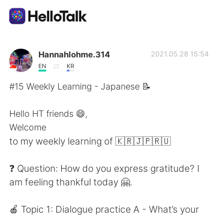
แอปแลกเปลี่ยนทางภาษา
Hannahlohme.314
2021.05.28 15:54
EN
KR
AI Grammar Checker
#15 Weekly Learning - Japanese 📝
ไทย
Hello HT friends 😄,
Welcome
to my weekly learning of 🇰🇷🇯🇵🇷🇺
English
简体中文
❓ Question: How do you express gratitude? I
繁體中文
Español
am feeling thankful today 🤗.
العربية
Français
🍎 Topic 1: Dialogue practice A - What’s your