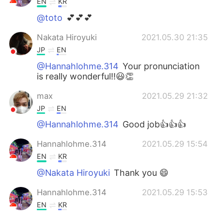
EN
KR
@toto
💕💕💕
Nakata Hiroyuki
2021.05.30 21:35
JP
EN
@Hannahlohme.314
Your pronunciation
is really wonderful‼︎😃👏
max
2021.05.29 21:32
JP
EN
@Hannahlohme.314
Good job👍👍👍
Hannahlohme.314
2021.05.29 15:54
EN
KR
@Nakata Hiroyuki
Thank you 😄
Hannahlohme.314
2021.05.29 15:53
EN
KR