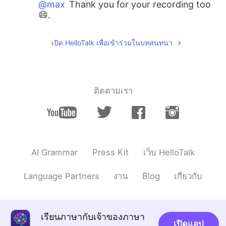
@max
Thank you for your recording too
😄.
Hannahlohme.314
2021.05.29 15:38
เปิด HelloTalk เพื่อเข้าร่วมในบทสนทนา
EN
KR
@max
ありがとうございます。あなたの発
音は私の先生と似ています。一緒に練習し
ましょう。😄
ติดตามเรา
Hannahlohme.314
2021.05.29 15:34
EN
KR
@五月甜
緊張しました 😄
AI Grammar
Press Kit
เว็บ HelloTalk
Hannahlohme.314
2021.05.29 15:33
EN
KR
Language Partners
งาน
Blog
เกี่ยวกับ
@toto
Thank you 😊
Nakata Hiroyuki
2021.05.29 01:33
เรียนภาษากับเจ้าของภาษา
JP
EN
เปิดแอป