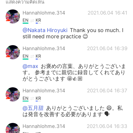
แสดงความคิดเห็น
Hannahlohme.314
2021.06.04 16:41
EN
KR
@Nakata Hiroyuki
Thank you so much. I
still need more practice 😉
Hannahlohme.314
2021.06.04 16:39
EN
KR
@max
お褒めの言葉、ありがとうございま
す。 参考までに親切に録音してくれてあり
がとうございます 🤩👍🏼
Hannahlohme.314
2021.06.04 16:37
EN
KR
@五月甜
ありがとうございました 😄。私
は発音を改善する必要があります 🗣
Hannahlohme.314
2021.06.04 16:33