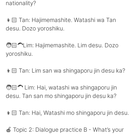
Deutsch
日本語
nationality?
한국어
Русский
👦🏻 Tan: Hajimemashite. Watashi wa Tan
desu. Dozo yoroshiku.
Indonesia
Italiano
🧑🏻‍🦱Lim: Hajimemashite. Lim desu. Dozo
Türkçe
Tiếng Việt
yoroshiku.
Português
👦🏻 Tan: Lim san wa shingaporu jin desu ka?
🧑🏻‍🦱 Lim: Hai, watashi wa shingaporu jin
desu. Tan san mo shingaporu jin desu ka?
👦🏻 Tan: Hai, Watashi mo shingaporu jin desu.
🍎 Topic 2: Dialogue practice B - What’s your