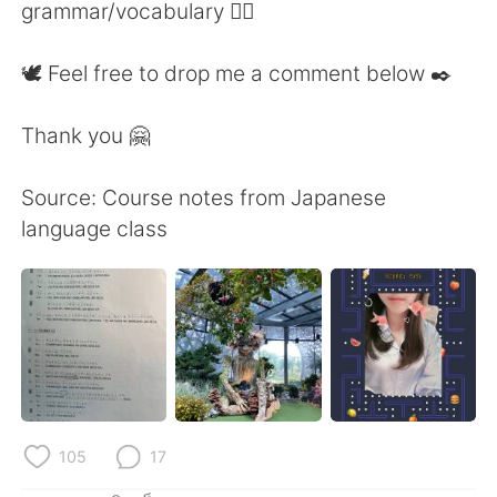
grammar/vocabulary 👍🏼
🕊 Feel free to drop me a comment below ✒️
Thank you 🤗
Source: Course notes from Japanese
language class
105
17