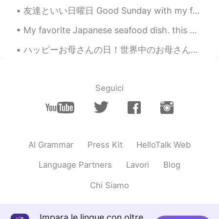
友達といい日曜日 Good Sunday with my friends. 🥰 We ate dumplings and black sesame flavour ice cream! 😋 ...
@為學夢努力
thank you🥰
My favorite Japanese seafood dish. this was shot in the city of Otaru. 私の好きな日本のシーフード料理。これは小樽市で撮...
為學夢努力
2020.06.24 10:37
CN
FR
ハッピーお母さんの日！世界中のお母さんたちに感謝します！ なにしましたか？ 僕の母は遠くて会えないけど、昨日両親と妹とビデオチャットして、今日似顔描いてみた！そんな不味くないと思う😌 Happ...
今
天是端午节！
明
天是端午节！
Seguici
小秋想买辆奔驰
2020.06.24 10:33
EN
ID
CN
FR
JP
@南栀
🥰
AI Grammar
Press Kit
HelloTalk Web
南栀
2020.06.24 10:31
CN
EN
Language Partners
Lavori
Blog
Tomorrow is the festival😂😂
Chi Siamo
😂,anyway,thank u soooooooo much😘
Dngc
2020.06.24 10:28
Impara le lingue con oltre