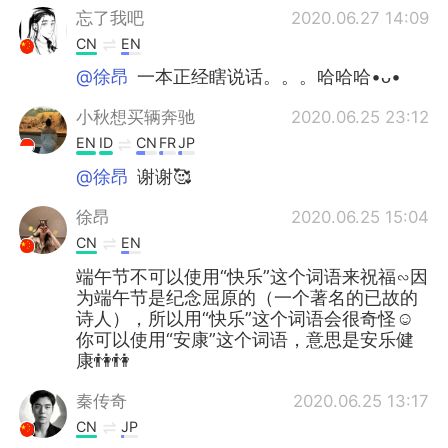
忘了我吧
2020.06.27 14:09
CN
EN
@徐昂
一本正经瞎说话。。。哈哈哈•ᴗ•
小秋想买辆奔驰
2020.06.25 23:12
EN
ID
CN
FR
JP
@徐昂
谢谢🥰
徐昂
2020.06.25 15:04
CN
EN
端午节不可以使用“快乐”这个词语来祝福∽因
为端午节是纪念屈原的（一个著名的已故的
诗人），所以用“快乐”这个词语会很奇怪☺
你可以使用“安康”这个词语，意思是安乐健
康👫👫
秦传奇
2020.06.25 13:17
CN
JP