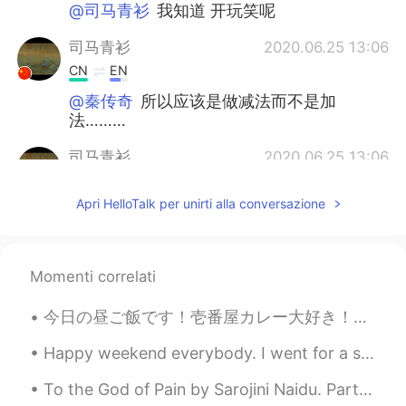
@司马青衫
我知道 开玩笑呢
司马青衫
2020.06.25 13:06
CN
EN
@秦传奇
所以应该是做减法而不是加
法………
司马青衫
2020.06.25 13:06
CN
EN
Apri HelloTalk per unirti alla conversazione
@秦传奇
其实我想说他们那边比我们天亮
晚………
秦传奇
2020.06.24 11:15
Momenti correlati
CN
JP
今日の昼ご飯です！壱番屋カレー大好き！！チーズカツカレーが一番好きです！3辛が美味しかったです〜💕 My lunch! I love Coco’s Curry!! My favorite is...
@小秋想买辆奔驰
有时差，哈哈哈哈哈哈哈
哈哈
Happy weekend everybody. I went for a short hike this morning with the adventure-dog. The trail...
小秋想买辆奔驰
2020.06.24 10:38
To the God of Pain by Sarojini Naidu. Part 1 of 2. UNWILLING priestess in thy cruel fane, Long ...
EN
ID
CN
FR
JP