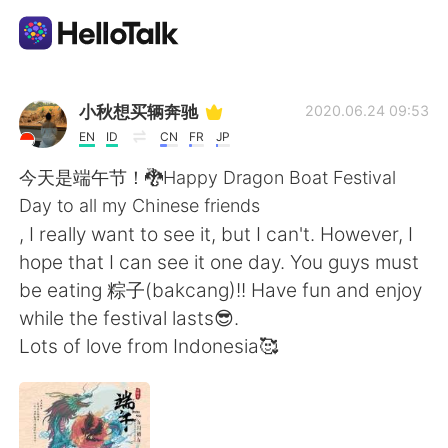
App di scambio linguistico
小秋想买辆奔驰
2020.06.24 09:53
EN
ID
CN
FR
JP
AI Grammar Checker
今天是端午节！🐉Happy Dragon Boat Festival
Day to all my Chinese friends
Italiano
, I really want to see it, but I can't. However, I
hope that I can see it one day. You guys must
be eating 粽子(bakcang)!! Have fun and enjoy
English
简体中文
while the festival lasts😎.
Lots of love from Indonesia🥰
繁體中文
Español
العربية
Français