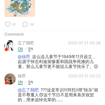
Deutsch
日本語
한국어
Русский
61
34
ไทย
Indonesia
Commenti
Türkçe
Tiếng Việt
忘了我吧
2020.07.31 03:38
Português
CN
EN
@徐昂
这么说儿童节于1949年11月设立，
起源于悼念利迪策惨案和因战争死难的儿
童。那么儿童节更不能说儿童节快乐了。😌
徐昂
2020.07.31 03:22
CN
EN
@忘了我吧
???这是常识!!!拜托!!用“快乐”就
是不尊重人😓这个节日不是用来喜庆祝贺
的，用来追悼先辈的……