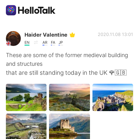
Aplicación de intercambio de idiomas
Haider Valentine
2020.11.08 13:01
EN
AR
FA
JP
AI Grammar Checker
These are some of the former medieval building
and structures
Español
that are still standing today in the UK 🌹🇬🇧
English
简体中文
繁體中文
العربية
Français
Deutsch