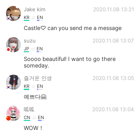
Jake kim
2020.11.08 13:21
KR
EN
Castle♡ can you send me a message
suzu
2020.11.08 13:07
JP
EN
Soooo beautiful! I want to go there
someday.
즐거운 인생
2020.11.08 13:05
KR
EN
예쁘다🤗
呱呱
2020.11.08 13:04
CN
EN
WOW！