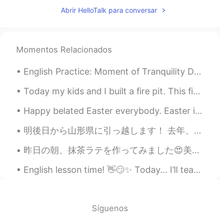
Abrir HelloTalk para conversar
Momentos Relacionados
English Practice: Moment of Tranquility Description: I took this picture a few days ago and wa...
Today my kids and I built a fire pit. This fire pit is 5 times the size of a normal fire pit. You...
Happy belated Easter everybody. Easter is to celebrate the resurrection of Jesus. And also to eat...
明後日から山形県に引っ越します！ 去年、山形県にある田舎でこの写真撮ったんですけど、山形県に住んでる方に聞きたいことがあります！ 山形県内の見るべき、行くべきところがありますか？ 山も温泉も街も...
昨日の朝、抹茶ラテを作ってみました😍美味しいのでびっくりしました。 パルコ渋谷にあるニンテンドーストアのどうぶつの森ポットを初めて使用しました。 間違いなくまた抹茶ラテを作ります！ Kinō...
English lesson time! 👋😏✨ Today... I’ll teach you some common slang/casual phrases!!! 1. I’m de...
Síguenos