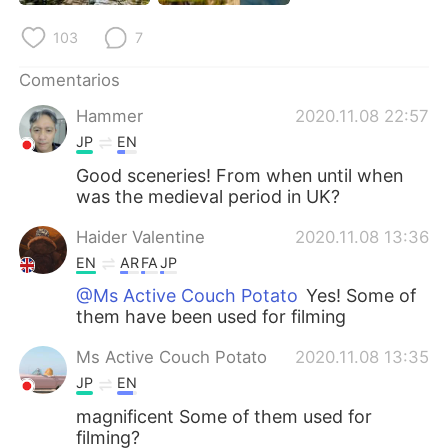
日本語
한국어
103
7
Русский
ไทย
Comentarios
Indonesia
Italiano
Hammer
2020.11.08 22:57
JP
EN
Türkçe
Tiếng Việt
Good sceneries! From when until when
was the medieval period in UK?
Português
Haider Valentine
2020.11.08 13:36
EN
AR
FA
JP
@Ms Active Couch Potato
Yes! Some of
them have been used for filming
Ms Active Couch Potato
2020.11.08 13:35
JP
EN
magnificent Some of them used for
filming?