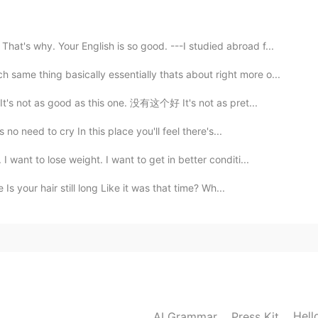
n serio.. me parece que te gusta cocinar, cierto?
hy. Your English is so good. ---I studied abroad f...
2021.05.16 20:45
ing basically essentially thats about right more o...
's not as good as this one. 没有这个好 It's not as pret...
s no need to cry In this place you'll feel there's...
2021.05.16 20:37
nt to lose weight. I want to get in better conditi...
icano latino" si hasta cocinas la comida latina.
s your hair still long Like it was that time? Wh...
2020.10.24 15:48
e.
2020.10.24 15:17
Hell
AI Grammar
Press Kit