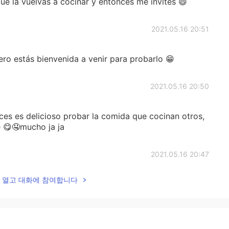
e la vuelvas a cocinar y entonces me invites 😄
2021.05.16 20:51
ro estás bienvenida a venir para probarlo 😁
2021.05.16 20:50
eces es delicioso probar la comida que cocinan otros,
 😋🤤mucho ja ja
2021.05.16 20:47
lk을 열고 대화에 참여합니다
 veces
2021.05.16 20:46