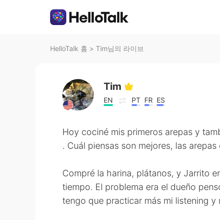
HelloTalk 홈
>
Tim님의 라이브
Tim
EN
PT
FR
ES
Hoy cociné mis primeros arepas y tambi
. Cuál piensas son mejores, las arepa
Compré la harina, plátanos, y Jarrito 
tiempo. El problema era el dueño pens
tengo que practicar más mi listening 