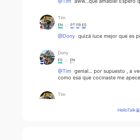
@Tim
aww...qué amable! Espero qu
Tim
EN
PT
FR
ES
@Dony
quizá luce mejor que es pe
Dony
ES
EN
@Tim
genial... por supuesto , a v
como esa que cocinaste me apece
Tim
EN
PT
FR
ES
HelloTa
@Dony
claro, no siempre, pero a
Dony
ES
EN