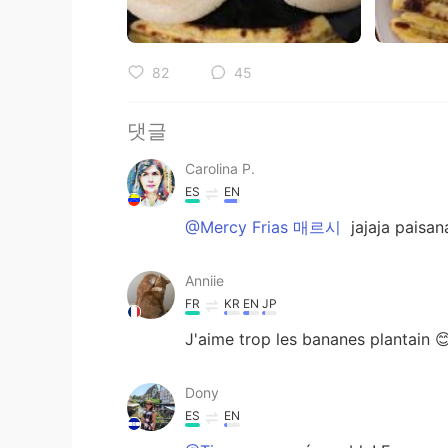
82
45
댓글
Carolina P.
ES
EN
@Mercy Frias 매르시
jajaja paisa
Anniie
FR
KR
EN
JP
J'aime trop les bananes plantain 
Dony
ES
EN