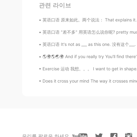
관련 라이브
@Tim
😄De nada!😊 claro Tim es e
英语口语 原来如此。两个说法： That explains it. That's w
Tim
EN
PT
FR
ES
英语口语 "差不多" 用英语怎么说你呢? pretty much same th
@Dony
Jaja gracias Dony
英语口语 It's not as ___ as this one. 没有这个___. It
🌎🌍🌎🌏🌍 And if you really try You'll find there'
Dony
ES
EN
Exercise 运动 我想。。。 I want to get in shape. I wa
Ya te has ganado el título de "amer
Does it cross your mind The way it crosses mine I
Tim
EN
PT
FR
ES
@deisy guerrero
thanks! They wer
deisy guerrero
ES
FR
우리를 팔로우 하세요