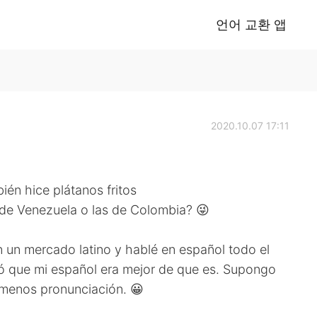
언어 교환 앱
2020.10.07 17:11
én hice plátanos fritos
s de Venezuela o las de Colombia? 😜
en un mercado latino y hablé en español todo el
ó que mi español era mejor de que es. Supongo
y menos pronunciación. 😀