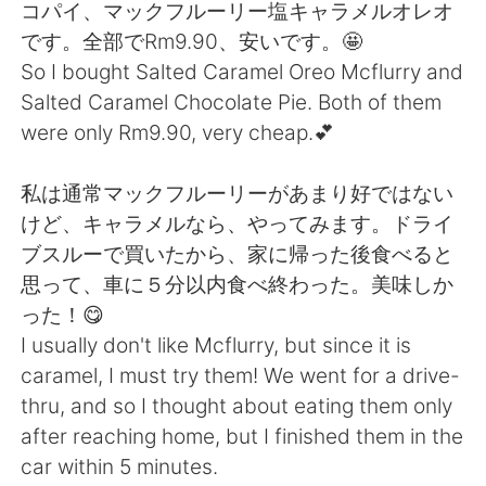
日本語
한국어
コパイ、マックフルーリー塩キャラメルオレオ
です。全部でRm9.90、安いです。🤩
Русский
ไทย
So I bought Salted Caramel Oreo Mcflurry and
Salted Caramel Chocolate Pie. Both of them
Indonesia
Italiano
were only Rm9.90, very cheap.💕
Türkçe
Tiếng Việt
私は通常マックフルーリーがあまり好ではない
けど、キャラメルなら、やってみます。ドライ
Português
ブスルーで買いたから、家に帰った後食べると
思って、車に５分以内食べ終わった。美味しか
った！😋
I usually don't like Mcflurry, but since it is
caramel, I must try them! We went for a drive-
thru, and so I thought about eating them only
after reaching home, but I finished them in the
car within 5 minutes.