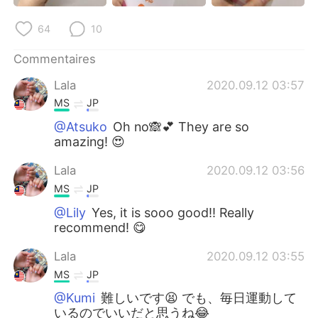
64
10
Commentaires
Lala
2020.09.12 03:57
MS
JP
@Atsuko
Oh no🙈💕 They are so
amazing! 😍
Lala
2020.09.12 03:56
MS
JP
@Lily
Yes, it is sooo good!! Really
recommend! 😋
Lala
2020.09.12 03:55
MS
JP
@Kumi
難しいです😫 でも、毎日運動して
いるのでいいだと思うね😂