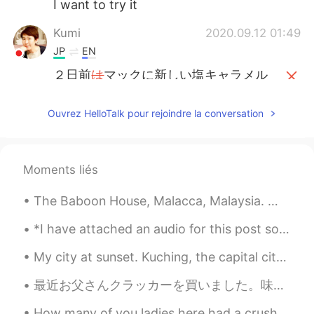
I want to try it
Kumi
2020.09.12 01:49
JP
EN
２日前
は
マックに新しい塩キャラメル
のメニューがありました。
２日前
に
マックに新しい塩キャラメル
Ouvrez HelloTalk pour rejoindre la conversation
のメニューがありました。
そして、二つ
買った
の
は
、塩キャラメ
Moments liés
ルとチョコパイ、マックフルーリー塩
キャラメルオレオ
です
。
The Baboon House, Malacca, Malaysia. ここはムラカで有名なカフェです。カフェの環境は良いよですから、休憩に最適。 メニューのおすすめは絶対はバーガーです。...
そして、
私は
二つの
味
、塩キャラメル
とチョコパイ、マックフルーリー塩キ
*I have attached an audio for this post so you could do some reading and listening practice!* Af...
ャラメルオレオ
を買いました
。
My city at sunset. Kuching, the capital city of Sarawak, located in the island of borneo, east of...
私は通常マックフルーリーがあまり好
ではないけど、キャラメルなら、
やっ
最近お父さんクラッカーを買いました。味が三つがあります。辛いフライドチキン、海苔、サワークリームやオニオンです。通常ミスターポタトというスナックはシップスがクラッカーじゃないので、これは食べるの...
てみま
す。
How many of you ladies here had a crush on Howl when you were younger? He looks like a really coo...