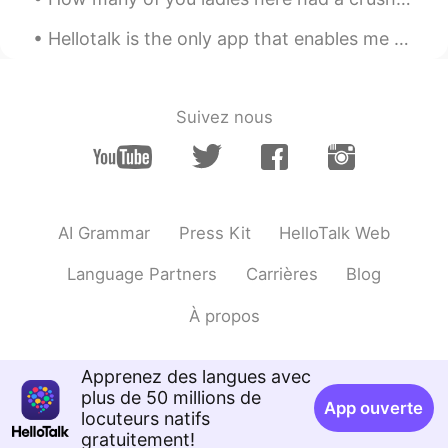
私は通常マックフルーリーがあまり好
き
ではないけど、キャラメルなら、
試
Hellotalk is the only app that enables me to make so many international friends. It is better tha...
すしかないで
す。
ドライブスルーで買い
たから
、家に帰
っ
た後
食べ
る
と思って、車
に
５分以内
Suivez nous
食べ終わった。
ドライブスルーで買い、家に帰っ
てか
ら
食べ
よう
と思って
いたのに
、車
の中
で
５分以内
に
食べ終わ
ってしま
った。
AI Grammar
Press Kit
HelloTalk Web
パイ
の
は、外
に
サクサクして、中にフ
ィリングもいっぱい入い
て
ました。
Language Partners
Carrières
Blog
パイは、外
が
サクサクし
てい
て、中に
À propos
フィリングもいっぱい入
って
いまし
た。
Apprenez des langues avec
でも、嬉しいこと
は
キャラメルがもっ
plus de 50 millions de
と入
い
ていました。
App ouverte
locuteurs natifs
でも、嬉しいこと
に
キャラメルがもっ
gratuitement!