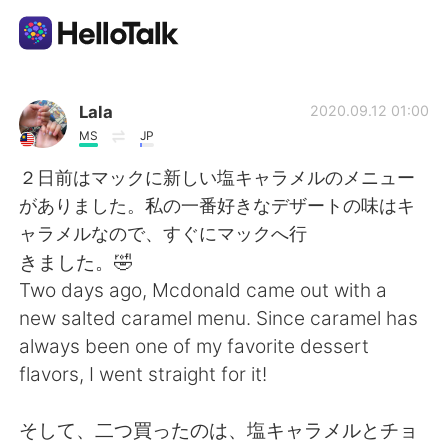
Appli d'échange linguistique
Lala
2020.09.12 01:00
MS
JP
AI Grammar Checker
２日前はマックに新しい塩キャラメルのメニュー
がありました。私の一番好きなデザートの味はキ
Français
ャラメルなので、すぐにマックへ行
きました。🤣
Two days ago, Mcdonald came out with a
English
简体中文
new salted caramel menu. Since caramel has
always been one of my favorite dessert
繁體中文
Español
flavors, I went straight for it!
العربية
Deutsch
そして、二つ買ったのは、塩キャラメルとチョ