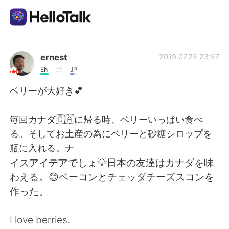
Language Exchange App
ernest
2019.07.25 23:57
EN
JP
AI Grammar Checker
ベリーが大好き💕
English
毎回カナダ🇨🇦に帰る時、ベリーいっぱい食べ
る。そしてお土産の為にベリーと砂糖シロップを
瓶に入れる。ナ
简体中文
繁體中文
イスアイデアでしょ💡日本の友達はカナダを味
わえる。😊ベーコンとチェッダチーズスコンを
Español
العربية
作った。
Français
Deutsch
I love berries.