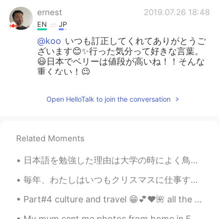
ernest
2019.07.26 18:48
EN
JP
@koo
いつも訂正してくれてありがとうご
ざいます😊✨行った気分って好きな言葉。
😃日本でベリーは値段が高いね！！そんな
重くない！😉
ernest
2019.07.26 18:44
Open HelloTalk to join the conversation
EN
JP
@ピカピン
褒めてくれてありがとう！😜☺
Related Moments
ernest
2019.07.26 18:43
EN
JP
日本語を勉強した理由は大学の時によく鳥取区に行って、空手の練習した！ The reason I learned Japanese is because while I was at unive...
@nori
hahaha! You can make some too!
😉 What kind of berries can you get?
毎年、わたしはいつもクリスマスに仕事するを選びます。クリスマスにはいつも寂しい感じて、その感じを忘れるため、仕事してます。 仕事は鎮痛剤そうです。一時的に助けます。 家に帰る時間ように、鎮痛剤の...
Part#4 culture and travel 😁💕❤️🌺 all the names of tourists attractions in the pictures is listed n...
ernest
2019.07.26 18:42
EN
JP
My mum sent me photos from home in England, near where she lives. This is the smallest church in ...