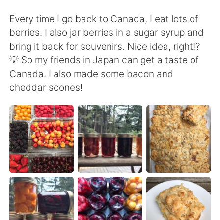
日本語
한국어
Every time I go back to Canada, I eat lots of
Русский
ไทย
berries. I also jar berries in a sugar syrup and
bring it back for souvenirs. Nice idea, right!?
Indonesia
Italiano
💡 So my friends in Japan can get a taste of
Canada. I also made some bacon and
Türkçe
Tiếng Việt
cheddar scones!
Português