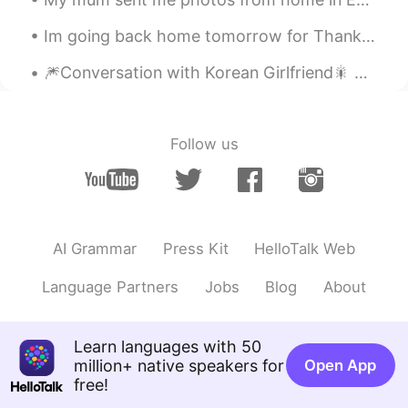
@Kumi
Thank you! It looks very colorful,
Im going back home tomorrow for Thanksgiving! Thanksgiving is an American holiday that you spen...
right?
🎆Conversation with Korean Girlfriend🎇 한국 여자 친구와의 대화 🤖Part 1 Me: What do you want to eat? Gir...
ernest
2019.07.26 18:41
EN
JP
@Natalie
食べ放題！😄良いね！どこに住
Follow us
んでいた？重いけどあげたい！笑笑
ernest
2019.07.26 18:32
EN
JP
@Nao
笑笑😄It’s great! The summer is
AI Grammar
Press Kit
HelloTalk Web
very nice. Not too hot!
Language Partners
Jobs
Blog
About
ernest
2019.07.26 18:31
EN
JP
Learn languages with 50
@AI
訂正してくれてありがとう❗️😊 勉強し
million+ native speakers for
た！
Open App
free!
ernest
2019.07.26 18:30