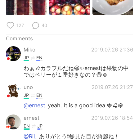
127
40
Comments
Miko
2019.07.26 21:36
JP
EN
わぁ🎶カラフルだね😆✨ernestは果物の中
ではベリーが１番好きなの？😄☺
uno
2019.07.26 21:27
JP
EN
@ernest
yeah. It is a good idea 🍓🍒🍇
ernest
2019.07.26 18:54
EN
JP
@RiL
ありがとう❗️😄見た目が綺麗ね！