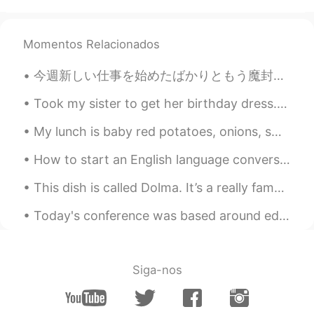
Momentos Relacionados
今週新しい仕事を始めたばかりともう魔封波の出来方が分かりたい This week I started a new job and I already want to know how to us...
Took my sister to get her birthday dress. Her quinceanera is in three weeks. Isn’t it beautiful? ...
My lunch is baby red potatoes, onions, sweet peppers, and bacon with apple cider to drink. Who wa...
How to start an English language conversation! As an English teacher, one of the most common que...
This dish is called Dolma. It’s a really famous dish In the Middle East . Dolmas prepared with ol...
Today's conference was based around education and how we can see education from different perspec...
Siga-nos