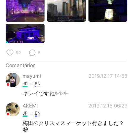
Deutsch
日本語
한국어
Русский
ไทย
Indonesia
Italiano
Türkçe
92
5
Tiếng Việt
Comentários
mayumi
2019.12.17 14:55
JP
EN
キレイですね✨✨✨
AKEMI
2019.12.15 06:29
JP
EN
梅田のクリスマスマーケット行きました？
😃