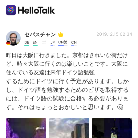
Aplicativo de troca de idioma
セバスチャン
2019.12.15 02:34
CN繁
DE
EN
JP
CN
AI Grammar Checker
昨日は大阪に行きました。京都はきれいな街だけ
ど、時々大阪に行くのは楽しいことです。大阪に
Português
住んでいる友達は来年ドイツ語勉強
するためにドイツに行く予定があります。しか
し、ドイツ語を勉強するためのビザを取得する
English
简体中文
には、ドイツ語の試験に合格する必要がありま
す。それはちょっとおかしいと思います。🤔
繁體中文
Español
العربية
Français