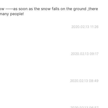
snow ——as soon as the snow falls on the ground ,there
 many people!
2020.02.13 11:26
2020.02.13 09:17
2020.02.13 08:49
2020.02.13 06:57