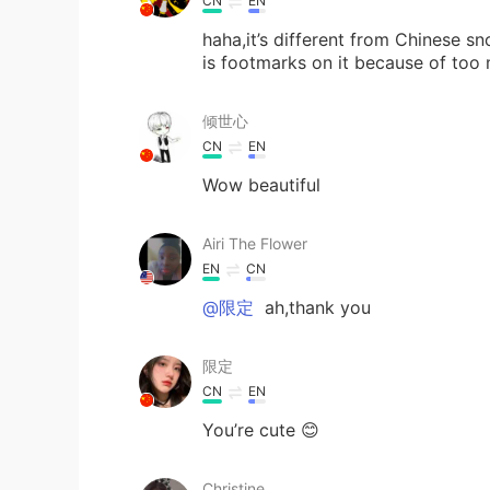
CN
EN
haha,it’s different from Chinese 
is footmarks on it because of too
倾世心
CN
EN
Wow beautiful
Airi The Flower
EN
CN
@限定
ah,thank you
限定
CN
EN
You’re cute 😊
Christine