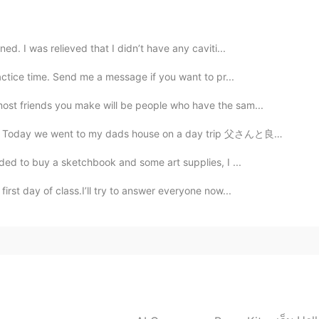
2020.02.13 05:13
ed. I was relieved that I didn’t have any caviti...
ws next year there
actice time. Send me a message if you want to pr...
st friends you make will be people who have the sam...
2020.02.13 05:11
ads house on a day trip 父さんと良く会話したり、父さんからこの凄く古いダッチオー...
n southern China
ided to buy a sketchbook and some art supplies, I ...
2020.02.13 05:09
irst day of class.I’ll try to answer everyone now...
2020.02.13 04:58
o wait until May 5th but thank you so much