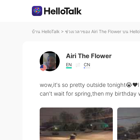
บ้าน HelloTalk
>
ช่วงเวลาของ Airi The Flower บน Hello
Airi The Flower
EN
CN
wow,it's so pretty outside tonight😭❤I 
can't wait for spring,then my birthday 