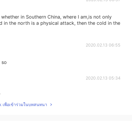
e whether in Southern China, where I am,is not only
d in the north is a physical attack, then the cold in the
2020.02.13 06:55
 so
2020.02.13 05:34
 here
lk เพื่อเข้าร่วมในบทสนทนา
2020.02.13 05:14
tiful,I hope it snows more therr