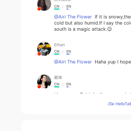
CN
EN
@Airi The Flower
If it is snowy,th
cold but also humid.If I say the col
south is a magic attack.😉
Ethan
CN
EN
@Airi The Flower
Haha yup I hope
啾咪
CN
EN
i love snow.But i don't see snowin
เปิด HelloTa
Airi The Flower
EN
CN
@小纳斯呀
ah,yes,the snow is beau