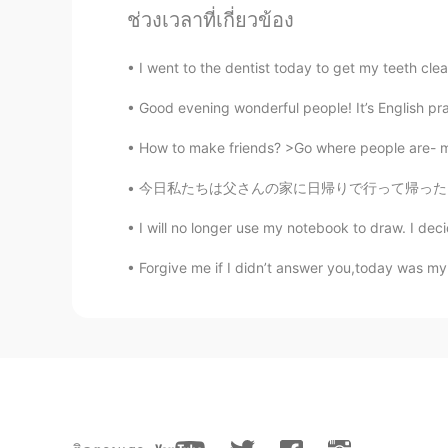
ช่วงเวลาที่เกี่ยวข้อง
Airi The Flower
EN
CN
I went to the dentist today to get my teeth clean
@Ethan
ah,really?hopefully it sno
Good evening wonderful people! It’s English pr
How to make friends? >Go where people are- mo
Ethan
CN
EN
今日私たちは父さんの家に日帰りで行って帰った Today we went to my d
I envy.This year there's no snow i
I will no longer use my notebook to draw. I dec
小纳斯呀
Forgive me if I didn’t answer you,today was my f
CN
EN
哇，下雪了啊！我们这里很少下雪
Airi The Flower
EN
CN
@千渡
ah,thank you,I still have t