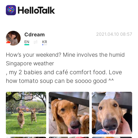
Dil Değişimi Uygulaması
Cdream
2021.04.10 08:57
EN
KR
AI Grammar Checker
How’s your weekend? Mine involves the humid
Singapore weather
Türkçe
, my 2 babies and café comfort food. Love
how tomato soup can be soooo good ^^
English
简体中文
繁體中文
Español
العربية
Français