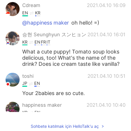
Cdream
2021.04.10 16:09
EN
KR
@happiness maker
oh hello! =)
승현 Seunghyun スンヒョン
2021.04.10 16:01
KR
EN
FR
IT
What a cute puppy! Tomato soup looks
delicious, too! What's the name of the
drink? Does ice cream taste like vanilla?
toshi
2021.04.10 10:51
JP
EN
Your 2babies are so cute.
happiness maker
2021.04.10 10:40
KR
EN
I'm teaching English and japanese
Sohbete katılmak için HelloTalk'u aç