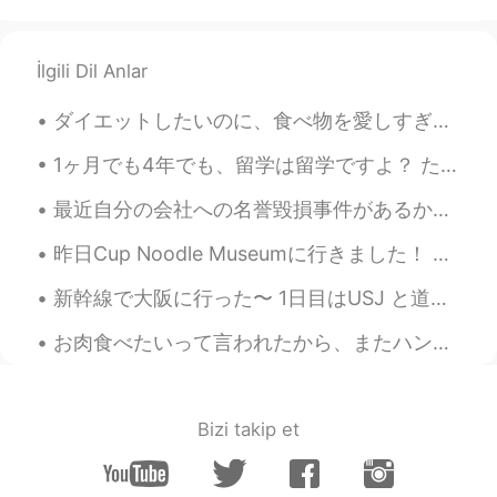
happiness maker
2021.04.10 10:40
KR
EN
İlgili Dil Anlar
Hello
ダイエットしたいのに、食べ物を愛しすぎて、なかなか痩せられないんです。 ガチでコース料理作るのが趣味で、汗かくし、顔もめちゃくちゃ油っぽくなって、女の子の趣味としてやっぱりあんまりかわいくないで...
lisa
2021.04.10 09:51
CN粤
KR
1ヶ月でも4年でも、留学は留学ですよ？ たとえ四年制の大学に入っても、それも留学です。 何ですぐ「いやいやいや、留学じゃないよ、オレはあんな遊びじゃなくて、3、4年もいたよ」みたいな反抗的な反応...
Thanks 😀
最近自分の会社への名誉毀損事件があるから、たくさんの人と相談したり、色々な情報も止むを得ずに公開したりしたし、一番影響されたのはやっぱり自分の情緒だった…寝ることどころか、食欲もなくて、普通に集...
Cdream
2021.04.10 09:44
昨日Cup Noodle Museumに行きました！ 横浜でカップヌードルを作ったことがあるので、今回は香港で大人気の出前一丁を作ってみました。初めて小麦粉からインスタントラーメンの生地を作った...
EN
KR
新幹線で大阪に行った〜 1日目はUSJ と道頓堀で夜ごはん SINGのショーが面白かったけど、やっぱりディズニーのほうが好き😞入場料、食事、記念品のメダルまで、ディズニーより高くて、少しビックリ...
@lisa
Aww thanks! Hang in there! Hope
your work ends soon and you can enjoy
お肉食べたいって言われたから、またハンバーグを作りました😅 見た目は普通のハンバーグだけど！だけど！結構工夫をしたよ！！ためねぎは半分おろし、半分みじん切りだし〜中もクリームチーズが入ってる！...
the day out as well ^^
Cdream
2021.04.10 09:43
EN
KR
Bizi takip et
@ljs
lol they “tasted” the freedom