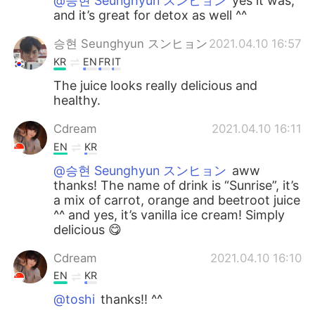
@승현 Seunghyun スンヒョン
yes it was,
and it’s great for detox as well ^^
승현 Seunghyun スンヒョン
2021.04.10 16:57
KR
EN
FR
IT
The juice looks really delicious and
healthy.
Cdream
2021.04.10 16:11
EN
KR
@승현 Seunghyun スンヒョン
aww
thanks! The name of drink is “Sunrise”, it’s
a mix of carrot, orange and beetroot juice
^^ and yes, it’s vanilla ice cream! Simply
delicious 😋
Cdream
2021.04.10 16:10
EN
KR
@toshi
thanks!! ^^