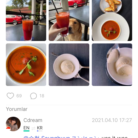
Deutsch
日本語
한국어
Русский
ไทย
Indonesia
Italiano
Tiếng Việt
Português
69
18
Yorumlar
Cdream
2021.04.10 17:27
EN
KR