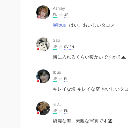
Ashley
EN
JP
@Ibuu
はい、おいしいタコス
Sao
JP
SV
EN
海に入れるくらい暖かいですか？🌊
Ibuu
JP
PL
キレイな海 キレイな空 おいしいタコ
るん
JP
EN
綺麗な海、素敵な写真です🏖