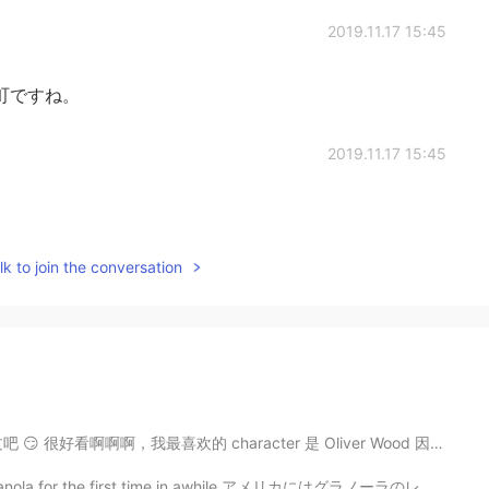
2019.11.17 15:45
町ですね。
2019.11.17 15:45
k to join the conversation
racter 是 Oliver Wood 因为他很帅。我以前要买中文版的可是不知道要在哪儿买的啊 😖 如果你...
st time in awhile アメリカにはグラノーラのレシピが多いですが、大抵作りやすい In A...