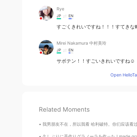
Rye
JP
EN
すごくきれいですね！！！すてきな
Mirei Nakamura 中村美玲
JP
EN
サボテン！！すごいきれいですね☺️
Open HelloTal
Related Moments
我男朋友不在，所以我看 哈利破特。你们应该看过吧 😏 很好看啊啊啊，我最喜欢的 cha
久しぶりに手作りグラノーラを作った I made granola for the fir