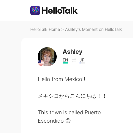
HelloTalk Home
>
Ashley's Moment on HelloTalk
Ashley
EN
JP
Hello from Mexico!!
メキシコからこんにちは！！
This town is called Puerto
Escondido 😊