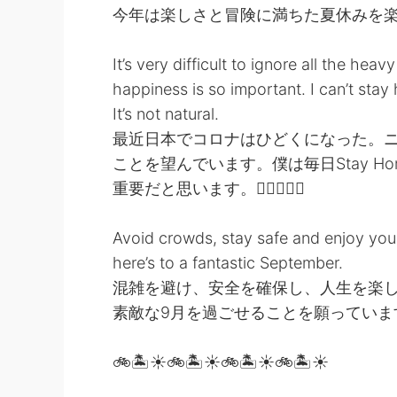
今年は楽しさと冒険に満ちた夏休みを楽し
It’s very difficult to ignore all the he
happiness is so important. I can’t stay
It’s not natural.
最近日本でコロナはひどくになった。
ことを望んでいます。僕は毎日Stay 
重要だと思います。😮‍💨🤪😵‍💫
Avoid crowds, stay safe and enjoy your
here’s to a fantastic September.
混雑を避け、安全を確保し、人生を楽
素敵な9月を過ごせることを願っています
🚲🏝☀️🚲🏝☀️🚲🏝☀️🚲🏝☀️