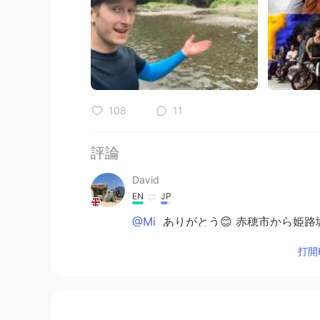
108
11
評論
David
EN
JP
@Mi
ありがとう😊 赤穂市から姫路城まで自転車
beautiful ride
打開H
David
EN
JP
@Megumi 𓅫
I hope you can also f