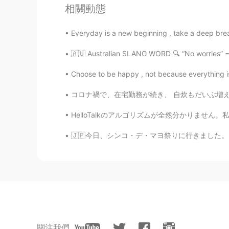
相關動態
news ☺✌
Everyday is a new beginning , take a deep breath
David
EN
JP
🇦🇺 Australian SLANG WORD 🔍 “No worries” = n
@Miki
Yeah, it’s September but st
Choose to be happy , not because everything i
David
コロナ禍で、在宅勤務が続き、 自炊もだいぶ増えてきました。 5キロの米は、二か月もしない
EN
JP
HelloTalkのアルゴリズムが全然分かりません。私の顔が見えているので、この投稿が公
@Elly
良いでしょ😉 work hard to live
🇯🇵今日、シンコ・デ・マヨ祭りに行きました。日曜日に落ちるから、町はシンコ・デ・マヨ
David
EN
JP
@Tomii
Thank you 😄 it’s so impor
David
EN
JP
關注我們