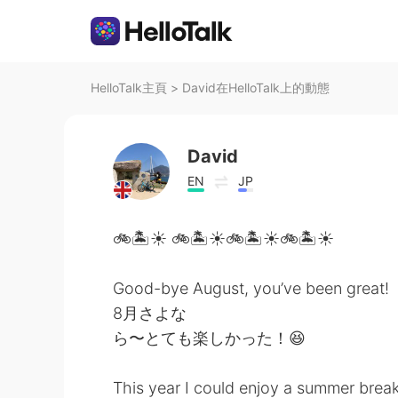
HelloTalk主頁
>
David在HelloTalk上的動態
David
EN
JP
🚲🏝☀️ 🚲🏝☀️🚲🏝☀️🚲🏝☀️
Good-bye August, you’ve been great!
8月さよな
ら〜とても楽しかった！😆
This year I could enjoy a summer break 