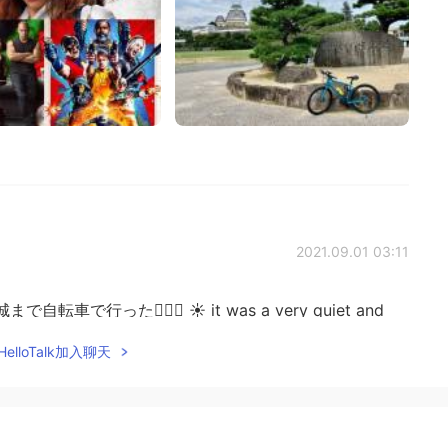
2021.09.01 03:11
で行った🚴🏻‍♂️ ☀️ it was a very quiet and
elloTalk加入聊天
2021.09.01 03:10
ocus on enjoying life, and not feeling scared by the