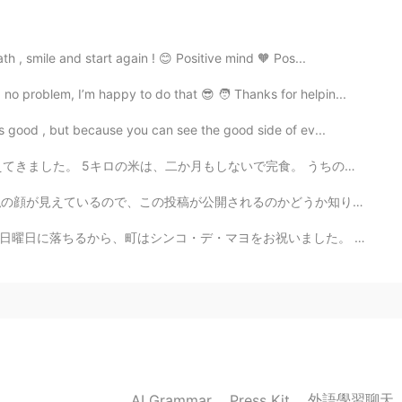
 , smile and start again ! 😊 Positive mind 🧡 Pos...
2021.09.01 03:09
o problem, I’m happy to do that 😎 🧑 Thanks for helpin...
ill summer 😊
s good , but because you can see the good side of ev...
2021.09.01 03:08
で完食。 うちの米の在庫が切れたら、世界が変わって、 また会える人に会いに行けるようになるか と思ってい...
開されるのかどうか知りません.... とにかく、やっと誕生日のカラー写真を加工しました🌸 いつかまた着物を...
 a fun and happy life
をお祝いました。 食べ物とか実演(しゅつえん)とか良かっただよ！ 自分に私はケサディアを買いました。美味しすぎ...
2021.09.01 03:07
tant to worry less and enjoy life more
2021.09.01 03:07
外語學習聊天
AI Grammar
Press Kit