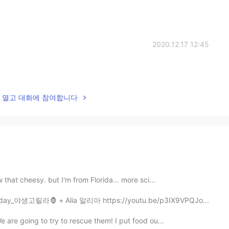
2020.12.17 12:45
lk을 열고 대화에 참여합니다
 that cheesy. but I'm from Florida... more sci...
ppyday_야생고릴라🦍 + Alia 알리아 https://youtu.be/p3IX9VPQJo...
 are going to try to rescue them! I put food ou...