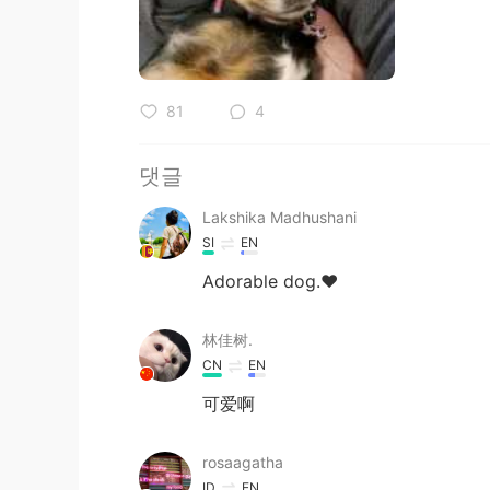
81
4
댓글
Lakshika Madhushani
SI
EN
Adorable dog.❤️
林佳树.
CN
EN
可爱啊
rosaagatha
ID
EN