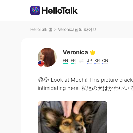
HelloTalk 홈
>
Veronica님의 라이브
Veronica
EN
FR
JP
KR
CN
😂💦 Look at Mochi! This picture crack
intimidating here. 私達の犬