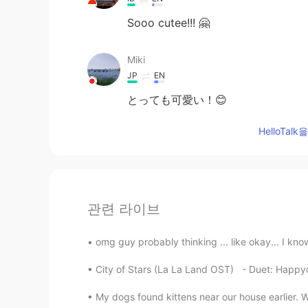
Sooo cutee!!! 🤗
Miki
JP
EN
とっても可愛い！😊
HelloTa
관련 라이브
omg guy probably thinking ... like okay... I know
City of Stars (La La Land OST) - Duet: Ha
My dogs found kittens near our house earlier. We