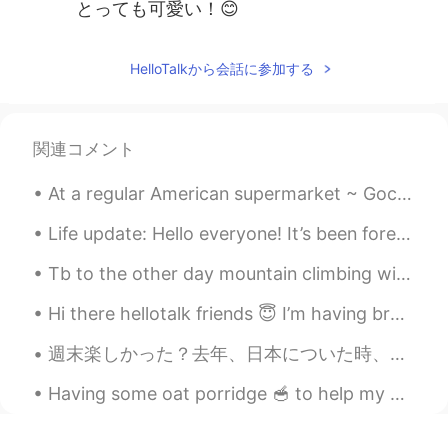
とっても可愛い！😊
HelloTalkから会話に参加する
関連コメント
At a regular American supermarket ~ Gochujang, Pocky, Bulgogi sauce, seaweed snack and Hello Pand...
Life update: Hello everyone! It’s been forever since I have been on HelloTalk so I thought I’d p...
Tb to the other day mountain climbing with my family in my local area. Have you ever climbed a ...
Hi there hellotalk friends 😇 I’m having breakfast 🧇 Are you ready for bed ye? If not let’s int...
週末楽しかった？去年、日本についた時、たくさんの英語先生と富士山を登りました！それは忘れられない思い出になりました。今日は昔の友達と日野山を山登りすると決めました！昨日雨が降ったので歩き道はツル...
Having some oat porridge 🥣 to help my health. My stomach hurts a bit and I can’t sleep well 🥲. ...