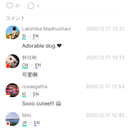
Deutsch
한국어
81
4
Русский
ไทย
コメント
Lakshika Madhushani
2020.12.17 13:21
Indonesia
Italiano
SI
EN
Türkçe
Tiếng Việt
Adorable dog.❤️
林佳树.
2020.12.17 13:13
Português
CN
EN
可爱啊
rosaagatha
2020.12.17 12:53
ID
EN
Sooo cutee!!! 🤗
Miki
2020.12.17 12:45
JP
EN