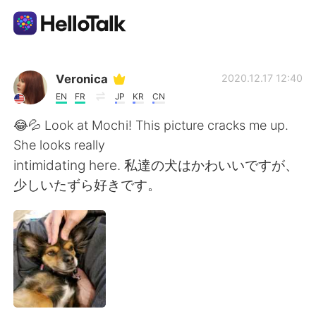
語学交換アプリ
Veronica
2020.12.17 12:40
EN
FR
JP
KR
CN
AI Grammar Checker
😂💦 Look at Mochi! This picture cracks me up.
She looks really
日本語
intimidating here. 私達の犬はかわいいですが、
少しいたずら好きです。
English
简体中文
繁體中文
Español
العربية
Français