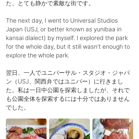
Deutsch
日本語
た、とても静かで素敵な街です。
한국어
Русский
The next day, I went to Universal Studios
Japan (USJ, or better known as yunibaa in
ไทย
Indonesia
kansai dialect) by myself. I explored the park
for the whole day, but it still wasn't enough to
Italiano
Tiếng Việt
explore the whole park.
Português
翌日、一人でユニバーサル・スタジオ・ジャパ
ン（USJ、関西弁ではユニバー）に行きまし
た。私は一日中公園を探索しましたが、それで
も公園全体を探索するには十分ではありません
でした。