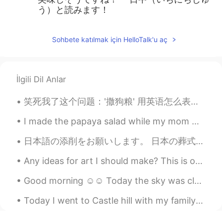
う）と読みます！
Sohbete katılmak için HelloTalk'u aç
İlgili Dil Anlar
笑死我了这个问题：'撒狗粮' 用英语怎么表达？ Please Don't say 'spread dog food' 😝 因为这个中文说法是一字一字翻译不了的，没有完美的翻译。我能想到的说法...
I made the papaya salad while my mom made us green curry. I was already pretty full because my b...
日本語の添削をお願いします。 日本の葬式に関わる儀式や、その後のやるべきことはよくわかりません。それにしても祖先に敬意を払う日本の文化は好きです。それは先祖がいなければ我々は今存在しないからで...
Any ideas for art I should make? This is one of my drawings I made a week ago ^^ Do you like draw...
Good morning ☺️☺️ Today the sky was cloudy and white but I managed to find lots of colour in th...
Today I went to Castle hill with my family! I enjoyed walking around and seeing the cool shaped r...