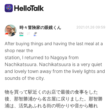
Dil Değişimi Uygulaması
時々冒険家の眼鏡くん
2021.01.26 09:59
EN
JP
AI Grammar Checker
After buying things and having the last meal at a
shop near the
Türkçe
station, I returned to Nagoya from
Nachikatsuura. Nachikatsuura is a very quiet
and lovely town away from the lively lights and
English
简体中文
sounds of the city.
繁體中文
Español
物を買って駅近くのお店で最後の食事をした
後、那智勝浦から名古屋に戻りました。那智勝
العربية
Français
浦は、活気あふれる街の明かりや音から離れ