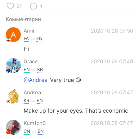
Deutsch
日本語
57
4
한국어
ไทย
Комментарии
Amir
2020.10.28 07:50
Indonesia
Italiano
FA
EN
Türkçe
Tiếng Việt
Hi
Grace
2020.10.28 07:49
Português
EN
KR
@Andrea
Very true 😅
Andrea
2020.10.28 07:47
KR
EN
Make up for your eyes. That’s economic
Kum1ch0
2020.10.28 07:47
CN
EN