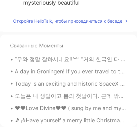
mysteriously beautiful
Откройте HelloTalk, чтобы присоединиться к беседе
Связанные Моменты
“우와 정말 잘하시네요!!^^” “거의 한국인 다 됐네!~~” “한국 사람과 대화하는 것 같았어요~~” 여기 외국인들은 한국인과 대화하면서 이거 중에 적어도 한가지는 들어봤...
A day in Groningen! If you ever travel to the Netherlands I highly recommend visiting the city G...
Today is an exciting and historic SpaceX & NASA launch here in Florida! 🚀👨‍🚀 I'll be watching the...
오늘은 내 생일이고 봄의 첫날이다. 근데 밖에 보면 날씨가 흐리고 비도 오다. 2020, 2021년에 생일날을 이 날씨처럼 비슷하게 생각하다. 내년에 따듯한 봄이 왔으면 좋겠...
❤️❤️Love Divine❤️❤️ ( sung by me and my sister. Song written by her ) Verse 1 Everyone wanders...
🎵🎶Have yourself a merry little Christmas Let your heart be light From now on Our troubles will ...