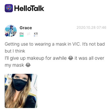
Приложение для Языкового Обмена
Grace
2020.10.28 07:46
EN
KR
AI Grammar Checker
Getting use to wearing a mask in VIC. It’s not bad
but I think
Русский
I’ll give up makeup for awhile 😂 it was all over
my mask 😂
English
简体中文
繁體中文
Español
العربية
Français