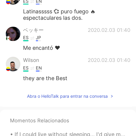
ES
EN
Latinasssss 💞 puro fuego 🔥
espectaculares las dos.
ベッキー
2020.02.03 01:40
ES
JP
Me encantó ♥️
Wilson
2020.02.03 01:40
ES
EN
they are the Best
Abra o HelloTalk para entrar na conversa
Momentos Relacionados
If I could live without sleeping... I'd give my whole time to know you all. the World is ours.. I...