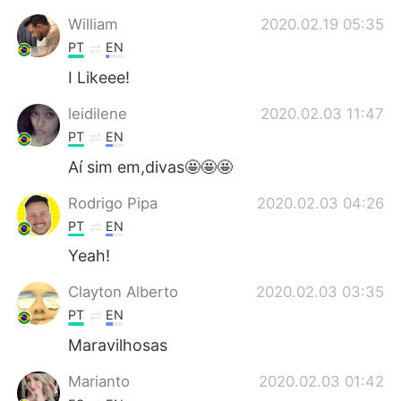
Deutsch
日本語
William
2020.02.19 05:35
PT
EN
한국어
Русский
I Likeee!
ไทย
Indonesia
leidilene
2020.02.03 11:47
PT
EN
Italiano
Türkçe
Aí sim em,divas🤩🤩🤩
Tiếng Việt
Rodrigo Pipa
2020.02.03 04:26
PT
EN
Yeah!
Clayton Alberto
2020.02.03 03:35
PT
EN
Maravilhosas
Marianto
2020.02.03 01:42