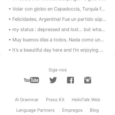
Volar con globo en Capadoccia, Turquía fue unas de las experiencias más increíbles que he tenido....
Felicidades, Argentina! Fue un partido súper emocionante y estoy muy orgullosa de la selección co...
my status : depressed and lost... but whatsoever.. if anybody feeling depressed just feel it is o...
Muy buenos días a todos. Nada como una cervecita bien fría en la playa 😎🍺 Saludos desde Turquía 🇹🇷
It’s a beautiful day here and I’m enjoying my favorite summer drink: champagne with grapefruit ju...
Siga-nos
AI Grammar
Press Kit
HelloTalk Web
Language Partners
Empregos
Blog