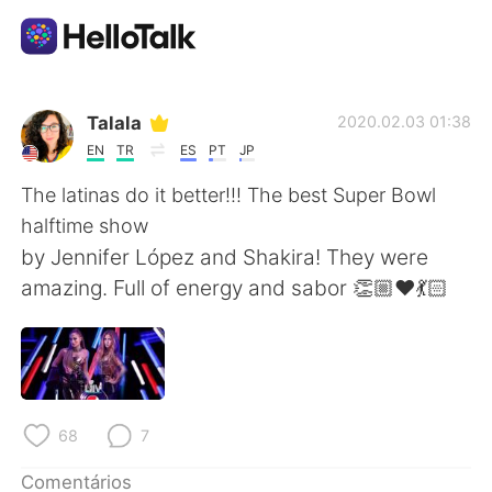
Aplicativo de troca de idioma
Talala
2020.02.03 01:38
EN
TR
ES
PT
JP
AI Grammar Checker
The latinas do it better!!! The best Super Bowl
halftime show
Português
by Jennifer López and Shakira! They were
amazing. Full of energy and sabor 👏🏼❤️💃🏻
English
简体中文
繁體中文
Español
68
7
العربية
Français
Comentários