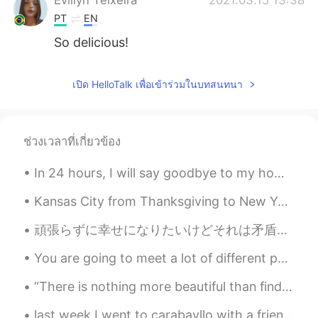
Evillyn Teixeira
2021.03.15 13:38
PT
EN
So delicious!
เปิด HelloTalk เพื่อเข้าร่วมในบทสนทนา
ช่วงเวลาที่เกี่ยวข้อง
In 24 hours, I will say goodbye to my home, and make the long journey to South Korea. It’s a bit...
Kansas City from Thanksgiving to New Years turns on lights all over the city to celebrate each ye...
頑張らずに幸せになりたいけどそれは矛盾語法やんな。私の人生で山と谷もあり、気をつけないなら全部消えると思う。 この季節で友達とゆっくり話したり、美味しい食べ物を食べたり、ゲームしたするのは素敵...
You are going to meet a lot of different people on hello talk. Some are cool; some are pushy; som...
“There is nothing more beautiful than finding your course as you believe you bob aimlessly in the...
last week I went to carabayllo with a friend to visit this abandoned hacienda. I'm sad it's in su...