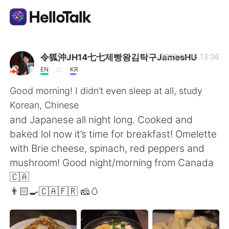
แอปแลกเปลี่ยนทางภาษา
令狐沖JH14七七제빵왕김탁구JamesHU
2021.03.15 13:36
EN
KR
AI Grammar Checker
Good morning! I didn’t even sleep at all, study
Korean, Chinese
ไทย
and Japanese all night long. Cooked and
baked lol now it’s time for breakfast! Omelette
with Brie cheese, spinach, red peppers and
English
简体中文
mushroom! Good night/morning from Canada
🇨🇦
繁體中文
Español
👨🏻‍🍳🇨🇦🇫🇷 🧀🥚
العربية
Français