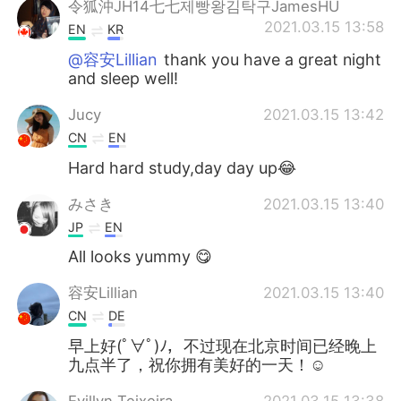
令狐沖JH14七七제빵왕김탁구JamesHU
2021.03.15 13:58
EN
KR
@容安Lillian
thank you have a great night
and sleep well!
Jucy
2021.03.15 13:42
CN
EN
Hard hard study,day day up😂
みさき
2021.03.15 13:40
JP
EN
All looks yummy 😋
容安Lillian
2021.03.15 13:40
CN
DE
早上好(ﾟ∀ﾟ)ﾉ，不过现在北京时间已经晚上
九点半了，祝你拥有美好的一天！☺