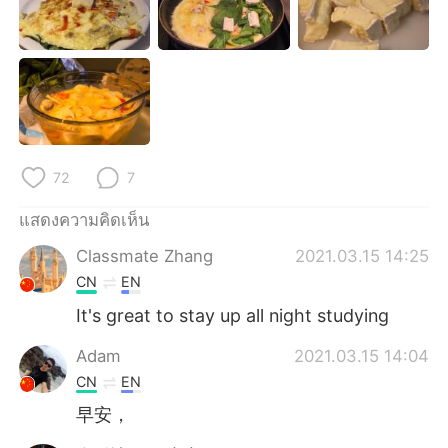
Deutsch
日本語
한국어
Русский
Indonesia
Italiano
Türkçe
Tiếng Việt
72
7
Português
แสดงความคิดเห็น
Classmate Zhang
2021.03.15 14:25
CN
EN
It's great to stay up all night studying
Adam
2021.03.15 14:04
CN
EN
早安，