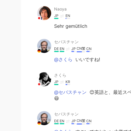
Naoya
JP
EN
Sehr gemütlich
セバスチャン
CN繁
DE
EN
JP
CN
@さくら
いいですね!
さくら
JP
KR
@セバスチャン
😊英語と、最近ス
😆
セバスチャン
CN繁
DE
EN
JP
CN