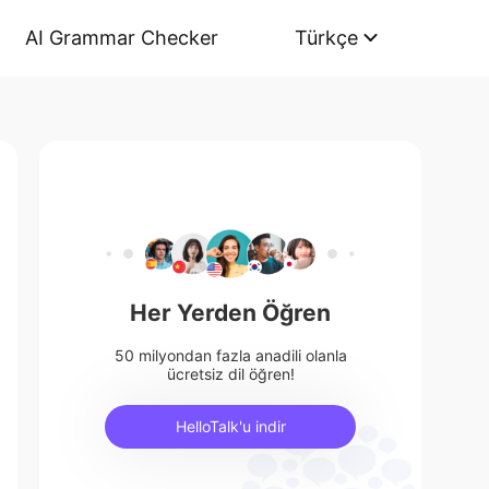
AI Grammar Checker
Türkçe
Her Yerden Öğren
50 milyondan fazla anadili olanla
ücretsiz dil öğren!
HelloTalk'u indir