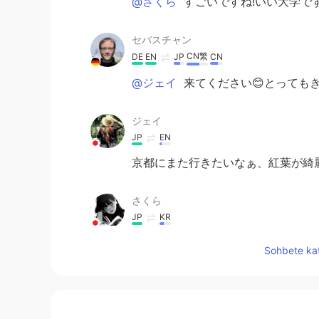
@さくら
すごいですね!いい大学で
セバスチャン
CN繁
DE
EN
JP
CN
@ジェイ
来てください😊とってもき
ジェイ
JP
EN
京都にまた行きたいなぁ、紅葉が綺麗
さくら
JP
KR
@セバスチャン
私の母校です。病院
Sohbete kat
セバスチャン
CN繁
DE
EN
JP
CN