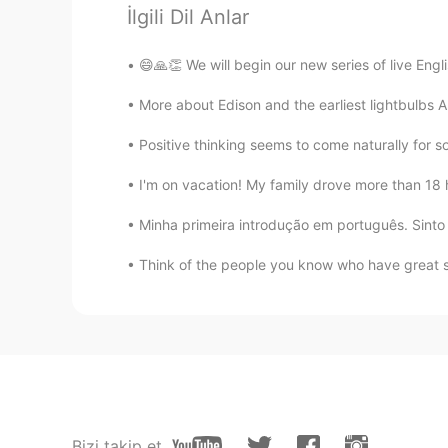
@さくら
そうですね!吉田神社です
İlgili Dil Anlar
さくら
😄🙏👏 We will begin our new series of live Engl
JP
KR
More about Edison and the earliest lightbulbs Al
京都は、今が一番過ごしやすいです
Positive thinking seems to come naturally for so
I'm on vacation! My family drove more than 18 ho
Minha primeira introdução em português. Sinto 
Think of the people you know who have great s
Bizi takip et