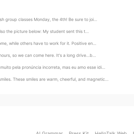
。
2019.10.31 11:43
ish group classes Monday, the 4th! Be sure to joi...
so the picture below: My student sent this t...
ね。ここは、吉田山ですか？
me, while others have to work for it. Positive en...
urs, so we can come here. It's a long drive...b...
muito pela pronúncia incorreta, mas eu amo esse idi...
miles. These smiles are warm, cheerful, and magnetic...
AI Grammar
Press Kit
HelloTalk Web