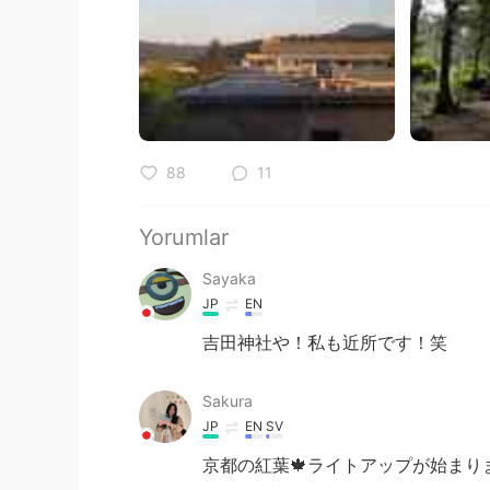
88
11
Yorumlar
Sayaka
JP
EN
吉田神社や！私も近所です！笑
Sakura
JP
EN
SV
京都の紅葉🍁ライトアップが始まりま