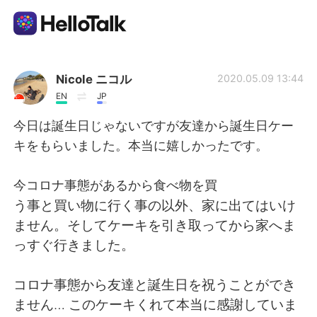
Приложение для Языкового Обмена
Nicole ニコル
2020.05.09 13:44
EN
JP
AI Grammar Checker
今日は誕生日じゃないですが友達から誕生日ケー
キをもらいました。本当に嬉しかったです。
Русский
今コロナ事態があるから食べ物を買
う事と買い物に行く事の以外、家に出てはいけ
English
简体中文
ません。そしてケーキを引き取ってから家へま
っすぐ行きました。
繁體中文
Español
コロナ事態から友達と誕生日を祝うことができ
العربية
Français
ません… このケーキくれて本当に感謝していま