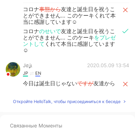
コロナ
事態から
友達と誕生日を祝うこ
とができません… このケーキくれて本
当に感謝しています☺️
コロナ
のせいで
友達と誕生日を祝うこ
とができません… このケーキ
をプレゼ
ントして
くれて本当に感謝しています
☺️
Jσʝι
2020.05.09 13:54
JP
EN
今日は誕生日じゃない
ですが
友達から
誕生日ケーキをもらいました。
今日は誕生日じゃない
けど
友達から誕
Откройте HelloTalk, чтобы присоединиться к беседе
生日ケーキをもらいました。
今コロナ
事態
があるから食べ物を買う
事と買い物に行く事
の
以外、家
に
出て
Связанные Моменты
はいけません。