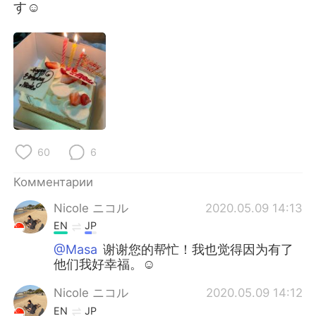
Deutsch
日本語
す☺️
한국어
ไทย
Indonesia
Italiano
Türkçe
Tiếng Việt
Português
60
6
Комментарии
Nicole ニコル
2020.05.09 14:13
EN
JP
@Masa
谢谢您的帮忙！我也觉得因为有了
他们我好幸福。☺️
Nicole ニコル
2020.05.09 14:12
EN
JP