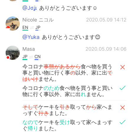
@Jσʝι
ありがとうございます☺️
Nicole ニコル
2020.05.09 14:12
EN
JP
@Yuka
ありがとうございます😊
Masa
2020.05.09 14:06
JP
CN
今コロナ
事態があるから
食べ物を買う
事と買い物に行く事
の
以外、家に出
て
はいけ
ません。
今コロナ
のため
食べ物を買う事と買い
物に行く事以外、家に出
れ
ません。
そして
ケーキを
引き
取って
から
家へま
っすぐ
行き
ました。
なので
ケーキを
受け
取って家へまっす
ぐ
帰り
ました。