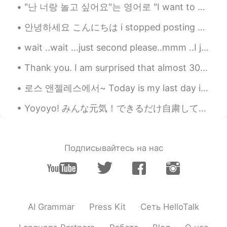
"난 너랑 놀고 싶어요"는 영어로 "I want to play with you"로 번역된다. 만약 당신이 영어를 유창하게 하지 못하지만 당신의 서양 친구에게 "난 너랑 놀고 ...
今
は
コロナ
の影響
があるから食べ物を
買う事と買い物に行く事以外、家
を
出
안녕하세요 こんにちは i stopped posting my music here but now i’m going to continue because some people lik...
てはいけません。
wait ..wait ...just second please..mmm ..I just wanna say ...mmm ... love u so much😍🙈and I reall...
そしてケーキを引き取ってから
家へ
ま
っすぐ
行き
ました。
Thank you. I am surprised that almost 3000 people care about what I write. Having this platform t...
そしてケーキを引き取ってからまっす
로스 앤젤레스에서~ Today is my last day in LA! I had a really fun time here~ These are pictures from t...
ぐ
家へ帰り
ました。
Yoyoyo! みんな元気！できるだけ自粛してるかな？ 仕事に行かないといけない人もおると思うけど、 できるだけ気をつけてね😍 旅行とか必要のない旅とかしてる人、肺炎楽しんでね😡わがままな馬鹿...
コロナ
事態から
友達と誕生日を祝うこ
とができません… このケーキくれて本
当に感謝しています☺️
コロナ
の影響で
友達と誕生日を祝うこ
Подписывайтесь на нас
とができません…
でも
このケーキ
を
く
れて本当に感謝しています☺️
Yuka
2020.05.09 13:51
AI Grammar
Press Kit
Сеть HelloTalk
JP
EN
KR
FR
今コロナ事態があるから食べ物を買う