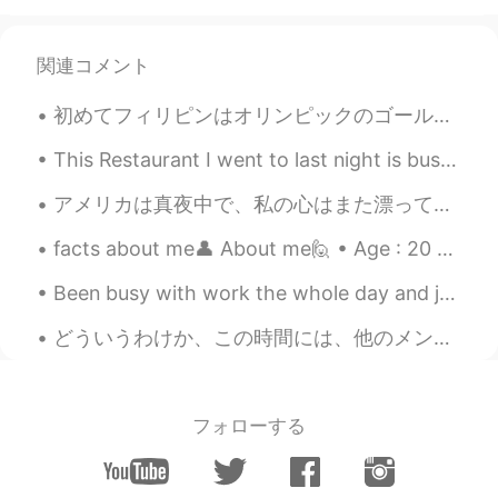
健二
2020.03.28 03:07
JP
EN
関連コメント
写真を撮
ってから
久しぶり！
写真を撮
るの
久しぶり！
初めてフィリピンはオリンピックのゴールドを勝った！本当に嬉しくて感情がおふれてる！😭😭😭東京で勝った！嬉しい！！！ 私の生涯では起こらないと思いきや！ 間違って、よかったです！😭😭😭 フィリ...
This Restaurant I went to last night is bussin 💯 The owner is The Chef The Waiter The Entertainer...
超
恋
しかった！
超
楽
しかった！
アメリカは真夜中で、私の心はまた漂ってる。 最近色々ジブリの映画を見たところです。ここまですべてが気に入った。先週末「耳をすませば」を見ました。 大人になると、恋に落ちるのが難しくなると思い...
最近、仕事の後、家に帰る前
時
、リラ
facts about me👤 About me🙋 • Age : 20 • Where are you from?: Philippines • Height : 168cm • Ey...
ックスのために近所のこの
部分
に座っ
て、噴水とアヒルを見てます。
Been busy with work the whole day and just found this trending topic in Twitter #cancelkorea. T...
最近、仕事の後、家に帰る前、リラッ
どういうわけか、この時間には、他のメンバーのモメントで、変な男の人たちが現れってるそうです。特に、日本人の女の人のモメントで、変な日本人じゃない男の人の変なコメントが見える。彼らは投稿は言語学習...
クスのために近所のこの
場所
に座っ
て、噴水とアヒルを見て
い
ます。
今日はカメラと三脚を持参することにしま
フォローする
した。
日の一番美しい部分は、太陽がすでに地平