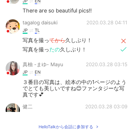
JP
EN
There are so beautiful pics!!
tagalog daisuki
2020.03.28 04:11
JP
TL
写真を撮っ
てから
久しぶり！
写真を撮っ
たの
久しぶり！
真柚 -まゆ- Mayu
2020.03.28 03:15
JP
EN
３番目の写真は、絵本の中の1ページのよう
でとても美しいですね😊ファンタジーな写
真です💕
健二
2020.03.28 03:09
JP
EN
Wow! It's beautiful place.
HelloTalkから会話に参加する