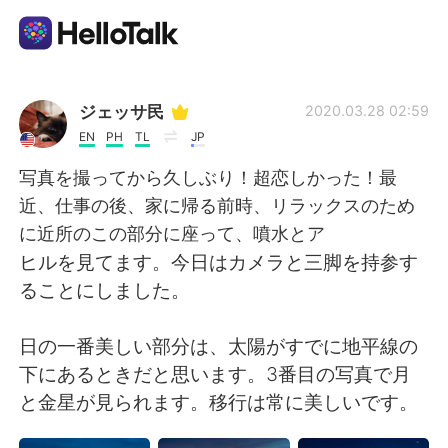
語学交換アプリ
ジェッサ民
2020.03.28 02:59
EN
PH
TL
JP
AI Grammar Checker
写真を撮ってから久しぶり！超恋しかった！最
近、仕事の後、家に帰る前時、リラックスのため
日本語
に近所のこの部分に座って、噴水とア
ヒルを見てます。今日はカメラと三脚を持参す
ることにしました。
English
简体中文
日の一番美しい部分は、太陽がすでに地平線の
繁體中文
Español
下にあるときだと思います。3番目の写真で月
と金星が見られます。移行は常に美しいです。
العربية
Français