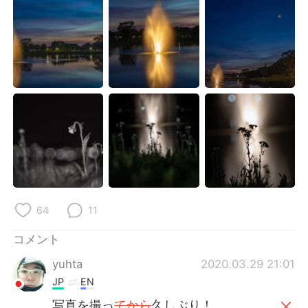
Deutsch
한국어
Русский
ไทย
Indonesia
Italiano
Türkçe
Tiếng Việt
Português
64
11
コメント
yuhta
2020.03.29 21:01
JP
EN
写真を撮っ
てから
久しぶり！