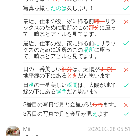
写真を撮っ
たのは
久しぶり！
最近、仕事の後、家に帰る前
時、
リラ
ックスのために近所のこの
部分
に座っ
て、噴水とアヒルを見てます。
最近、仕事の後、家に帰る前
に
リラッ
クスのために近所のこの
場所
に座っ
て、噴水とアヒルを見てます。
日の一番美しい
部分
は、太陽が
すでに
地平線の下にある
とき
だと思います。
日
没
の一番美しい
瞬間
は、太陽が地平
線の下にある
瞬間
だと思います。
3番目の写真で月と金星が見
られ
ます。
3番目の写真で月と金星が見
え
ます。
Mii
2020.03.28 05:51