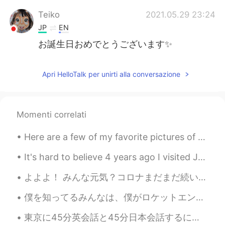
Teiko
2021.05.29 23:24
JP
EN
お誕生日おめでとうございます✨
Apri HelloTalk per unirti alla conversazione
Momenti correlati
Here are a few of my favorite pictures of my state. Has anyone been to Utah before, or know anyth...
It's hard to believe 4 years ago I visited Japan. I remember it was the best experience of my lif...
よよよ！ みんな元気？コロナまだまだ続いとるから出来るだけ外出自粛しようね❤️退屈だけどね😭頑張ろう！💪🇯🇵 北九州市にもうコロナ第二波来とるね🌊😵 今回は学生が多いから、学校の開催が早すぎた...
僕を知ってるみんなは、僕がロケットエンジニアとして働いていることを知っています。でも、実は僕の夢がビデオゲームや映画やアニメの音楽を作曲する事です。全く違うことは知っていますが、何よりも音楽が大...
東京に45分英会話と45分日本会話するに興味がありますか。友達のおすすめはこれです。ちょっと話してように私の日本語のレベルを上げたい。英会話も上げて希望する。連絡して下さい。助けてくれてありがと...