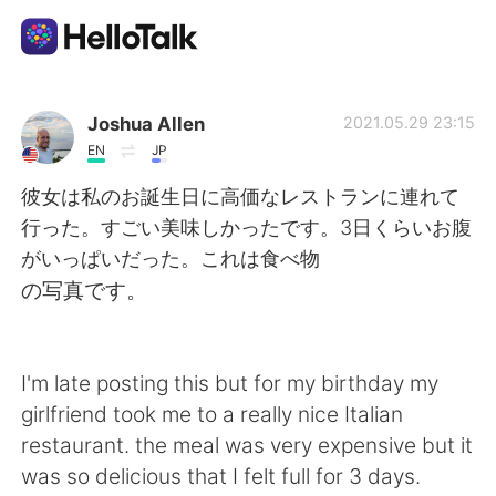
App di scambio linguistico
Joshua Allen
2021.05.29 23:15
EN
JP
AI Grammar Checker
彼女は私のお誕生日に高価なレストランに連れて
行った。すごい美味しかったです。3日くらいお腹
Italiano
がいっぱいだった。これは食べ物
の写真です。
English
简体中文
I'm late posting this but for my birthday my
繁體中文
Español
girlfriend took me to a really nice Italian
restaurant. the meal was very expensive but it
العربية
Français
was so delicious that I felt full for 3 days.