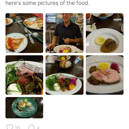
Deutsch
日本語
here's some pictures of the food.
한국어
Русский
ไทย
Indonesia
Türkçe
Tiếng Việt
Português
55
4