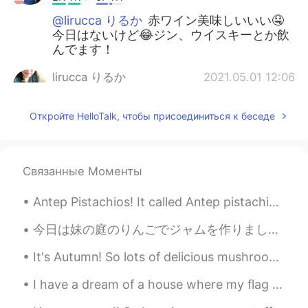
@lirucca りるか
赤ワイン美味しいいい🤤
今日はないけど😂ジン、ウイスキーとか飲
んでます！
lirucca りるか
2021.05.01 12:06
JP
EN
Откройте HelloTalk, чтобы присоединиться к беседе
@Ismael Whitehead
赤ワインかな😌
Ismael Whitehead
2021.05.01 12:04
EN
TR
JP
TH
Связанные Моменты
@lirucca りるか
どんなワインが好き？
Antep Pistachios! It called Antep pistachios because it grown more in the city of Antep. It's ...
Ismael Whitehead
2021.05.01 12:04
今日は妹の庭のりんごでジャムを作りました。 明日はピーナッツバターを買ってサンドイッチを作ります。 Kyō wa imōto no niwa no ringo de jamu o tsukur...
EN
TR
JP
TH
@Kei Matoba
ジン美味しいっすよね！
It's Autumn! So lots of delicious mushrooms, and even more delicious meats 🤤🤤🤤 I also have the w...
Kei Matoba
2021.05.01 12:02
I have a dream of a house where my flag flies 🇹🇷🇹🇷🇹🇷 내 깃발이 휘날리는 집에 대한 꿈을 가지고 있어요 🇹🇷🇹🇷🇹🇷 私は旗が翻る...
JP
EN