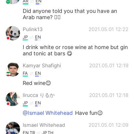
AR
EN
Did anyone told you that you have an
Arab name? 🙇‍♀️
Pulink13
2021.05.01 12:22
JP
EN
I drink white or rose wine at home but gin
and tonic at bars 😋
Kamyar Shafighi
2021.05.01 12:19
FA
EN
Red wine😊
lirucca りるか
2021.05.01 12:18
JP
EN
@Ismael Whitehead
Have fun😉
Ismael Whitehead
2021.05.01 12:09
EN
TR
JP
TH