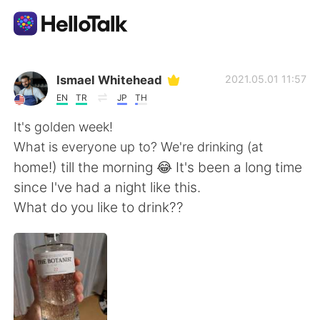
Приложение для Языкового Обмена
Ismael Whitehead
2021.05.01 11:57
EN
TR
JP
TH
AI Grammar Checker
It's golden week!
What is everyone up to? We're drinking (at
Русский
home!) till the morning 😂 It's been a long time
since I've had a night like this.
What do you like to drink??
English
简体中文
繁體中文
Español
العربية
Français