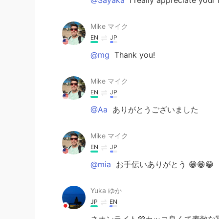
Mike マイク
EN
JP
@mg
Thank you!
Mike マイク
EN
JP
@Aa
ありがとうございました
Mike マイク
EN
JP
@mia
お手伝いありがとう 😁😁😁
Yuka ゆか
JP
EN
ネオンライト💜カッコ良くて素敵な