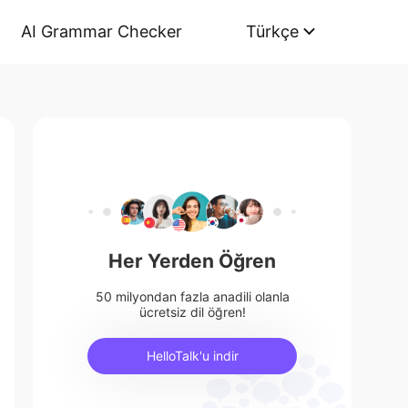
AI Grammar Checker
Türkçe
Her Yerden Öğren
50 milyondan fazla anadili olanla
ücretsiz dil öğren!
HelloTalk'u indir