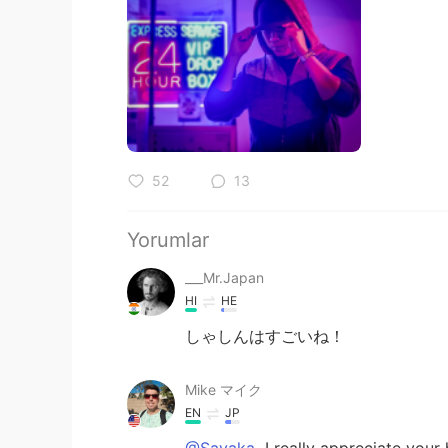
52
13
Yorumlar
___Mr.Japan
HI
HE
しゃしんはすごいね！
Mike マイク
EN
JP
@Sayaka
I really appreciate your