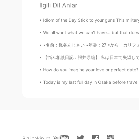
JP
EN
İlgili Dil Anlar
@mia
「ともだちの」でいいんじゃ
Idiom of the Day Stick to your guns This milita
mg
We all want what we can’t have... but that doesn
JP
KR
•名前：梶谷あじさい •年齢：27 •から：カリフォルニア州モントレー🐠🐬🐙 •誕生
I took this picture of my fr
【悩み相談日記：福井県編】 私は日本で失望して、仕事がなかったです。 ご近所のお婆さん
Aa
How do you imagine your love or perfect date? F
JP
EN
ネオンライト(ねおんらいと)は日本語
Today is my last full day in Osaka before traveli
だ、若(わか)い世代(せだい)はネオ
の写真(しゃしん)に写(うつ)ってい
をとりました」でOKです🙆‍♀️ も
(かんが)えて撮影(さつえい)した
た)わります。
mia
Bizi takip et
JP
KR