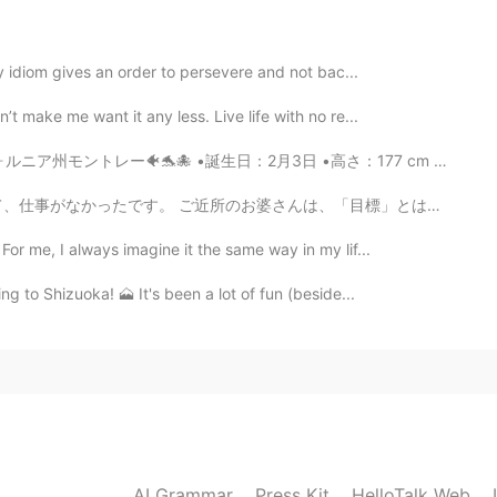
ないんですか？？
ry idiom gives an order to persevere and not bac...
2020.06.02 23:17
’t make me want it any less. Live life with no re...
日：2月3日 •高さ：177 cm •目の色：ブラウン/グリーン •髪の色：ブリーチブロンド •好きな色：グリ...
iend. ともだちのしゃしんをとりました You are correct ☆
は、「目標」とは簡単に 達成できないのが人生だ！とフガフガ説教。 お婆さんには、数十年経ってもまだ達成出...
2020.06.02 23:08
or me, I always imagine it the same way in my lif...
(にほんご)でもネオンライトで通(つう)じますよ😊た
ng to Shizuoka! 🗻 It's been a lot of fun (beside...
ンライトをあまり知(し)らないかもしれません😅 もし、こ
る方(かた)がお友達(ともだち)なら、「ともだちのしゃしん
し、友達と一緒(いっしょ)にこの写真の構図(こうず)などを考
のであれば、「ともだちとしゃしんをとりました」で伝(つ
2020.06.02 22:56
AI Grammar
Press Kit
HelloTalk Web