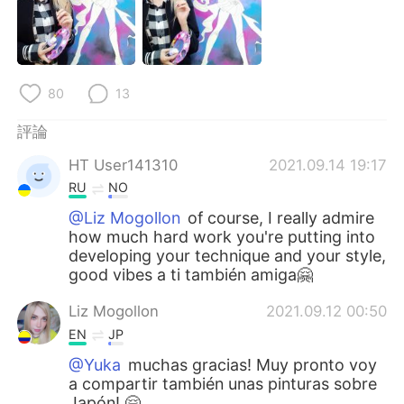
日本語
한국어
Русский
ไทย
80
13
Indonesia
Italiano
評論
Türkçe
Tiếng Việt
HT User141310
2021.09.14 19:17
Português
RU
NO
@Liz Mogollon
of course, I really admire
how much hard work you're putting into
developing your technique and your style,
good vibes a ti también amiga🤗
Liz Mogollon
2021.09.12 00:50
EN
JP
@Yuka
muchas gracias! Muy pronto voy
a compartir también unas pinturas sobre
Japón! 🤗