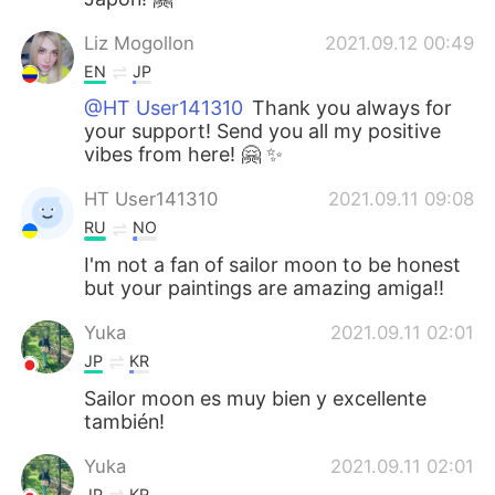
Liz Mogollon
2021.09.12 00:49
EN
JP
@HT User141310
Thank you always for
your support! Send you all my positive
vibes from here! 🤗 ✨
HT User141310
2021.09.11 09:08
RU
NO
I'm not a fan of sailor moon to be honest
but your paintings are amazing amiga!!
Yuka
2021.09.11 02:01
JP
KR
Sailor moon es muy bien y excellente
también!
Yuka
2021.09.11 02:01
JP
KR