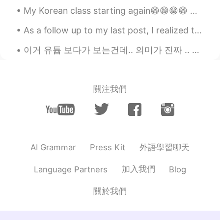
My Korean class starting again😁😁😁😁 Our teacher taught us about Chuseok. She told us that daughter...
Liz Mogollon
2021.09.11 01:04
As a follow up to my last post, I realized that sometimes when I post moments on here I simplify ...
EN
JP
@Shu
thank you!
이거 유튭 보다가 보는건데.. 의미가 진짜 .. 눈물 날 뻔했어요. "두려움을 느끼지 않은 것이 강한 것이 아니라 두려워도 계속하는 것이 강한 것이다" -연빚나라 ...
Liz Mogollon
2021.09.11 01:04
EN
JP
關注我們
@Haru
ありがとうございました！
Haru
2021.09.11 00:53
JP
EN
凄いです！上手！ セーラームーン大好きで
外語學習聊天
AI Grammar
Press Kit
した！
加入我們
Language Partners
Blog
Shu
2021.09.11 00:52
JP
EN
關於我們
Wow😳😳👏