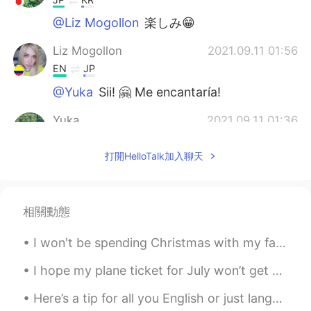
@Liz Mogollon
楽しみ😁
Liz Mogollon
2021.09.11 01:56
EN
JP
@Yuka
Sii! 🤗 Me encantaría!
Yuka
2021.09.11 01:36
JP
KR
打開HelloTalk加入聊天
Dibuja ジブリ algún día también,porfa 😁
Takeshi.S
2021.09.11 01:06
JP
ES
相關動態
こんにちは
、みなさん
。
I won't be spending Christmas with my family, but I won't be spending it alone, or with a dog, bu...
みなさん、
こんにちは。
I hope my plane ticket for July won’t get canceled ... 😑 Checking my booking every day and hopin...
絵が完成したら
私は
披露します。
Here’s a tip for all you English or just language learners : 🗣there’s no fast way to learn Engli...
私は
絵が完成したら披露します。