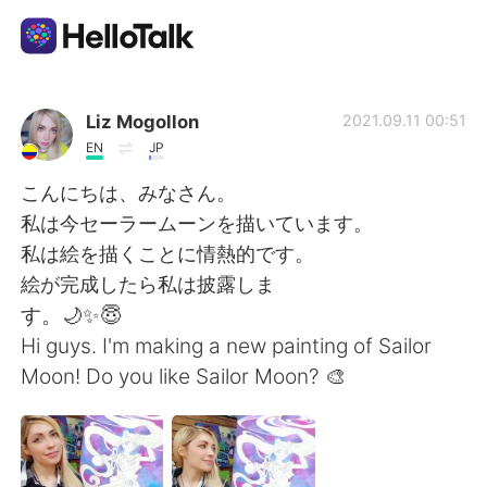
語言交換應用
Liz Mogollon
2021.09.11 00:51
EN
JP
AI Grammar Checker
こんにちは、みなさん。
私は今セーラームーンを描いています。
繁體中文
私は絵を描くことに情熱的です。
絵が完成したら私は披露しま
す。🌙✨😇
English
简体中文
Hi guys. I'm making a new painting of Sailor
Moon! Do you like Sailor Moon? 🎨
Español
العربية
Français
Deutsch