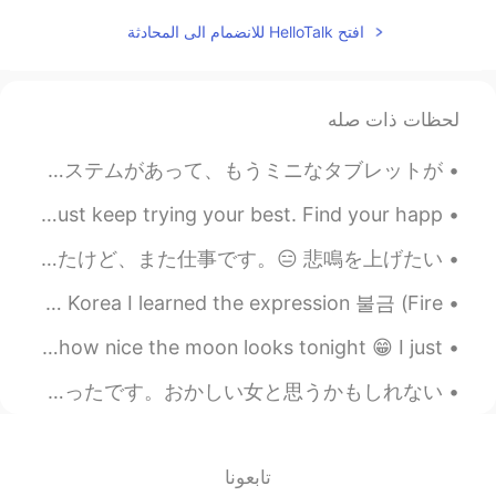
いいね
افتح HelloTalk للانضمام الى المحادثة
2020.07.25 07:02
Ely Taka
PH
JP
新しい言葉を知りました。
لحظات ذات صله
Tahanan=Home, Bahay=House このよう
な関係に近いでしょうか？☺ Maraming
ソファーでまた寝ました。4匹猫ちゃんがベッドで寝ました。起こしたくなかったから。起こしたとき、この猫は私のそばでもう寝てました。私の会社は新しいレポートのシステムがあって、もうミニなタブレットが...
salamat po. Umaasa po ako ng inyong
pag-post palagi.
What's your dream job? If you're having a hard time, just keep trying your best. Find your happ...
2020.07.25 06:11
yuri
昨日は13時間ぐらい仕事しました！帰ったあと、そんなに疲れなかったけど、今、起きたばかりなのに、もう疲れてる。😵‍💫やばい。 今日は休みだと思ったけど、また仕事です。😑 悲鳴を上げたい！😖😖😖
JP
EN
The sky was on fire this morning.. During my vacation in Korea I learned the expression 불금 (Fire ...
❤️❤️❤️
Just a quick post for the night. Just thought I'd share how nice the moon looks tonight 😁 I just ...
2020.07.25 05:29
LLENIVRA
ストーンヘンジはロンドンからちょっと遠いから、行けなかったと思ってたけど、行けました！ツアーには日本人がたくさんいました。話したかったけど、とても恥ずかしかったです。おかしい女と思うかもしれない...
EN
TL
Stay Safe and God bless you and your
family‼️👋🏻😁🙏🏻
تابعونا