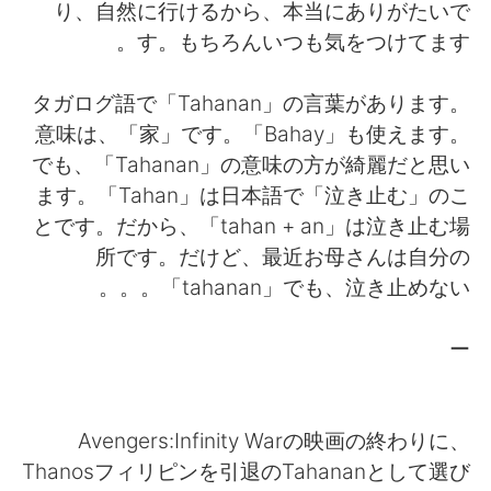
日本語
한국어
り、自然に行けるから、本当にありがたいで
す。もちろんいつも気をつけてます。
Русский
ไทย
タガログ語で「Tahanan」の言葉があります。
Indonesia
Italiano
意味は、「家」です。「Bahay」も使えます。
でも、「Tahanan」の意味の方が綺麗だと思い
Türkçe
Tiếng Việt
ます。「Tahan」は日本語で「泣き止む」のこ
とです。だから、「tahan + an」は泣き止む場
Português
所です。だけど、最近お母さんは自分の
「tahanan」でも、泣き止めない。。。
ー
Avengers:Infinity Warの映画の終わりに、
Thanosフィリピンを引退のTahananとして選び