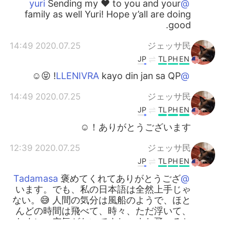
Sending my ❤️ to you and your
@yuri
family as well Yuri! Hope y’all are doing
good.
2020.07.25 14:49
ジェッサ民
JP
TL
PH
EN
kayo din jan sa QP! 😝☺️
@LLENIVRA
2020.07.25 14:49
ジェッサ民
JP
TL
PH
EN
ありがとうございます！☺️
2020.07.25 12:39
ジェッサ民
JP
TL
PH
EN
褒めてくれてありがとうござ
@Tadamasa
います。でも、私の日本語は全然上手じゃ
ない。😅 人間の気分は風船のようで、ほと
んどの時間は飛べて、時々、ただ浮いて、
たまに、空気がないですね。また飛べると