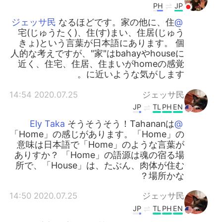
PH
JP
なるほどです。家の他に、住
@ジェッサ民
宅(じゅうたく)、住(す)まい、住居(じゅう
きょ)という言葉が日本語にあります。 個
人的な考えですが、"家"はbahayやhouseに
近く、住宅、住居、住まいがhomeの感覚
に近いような気がします。
2020.07.25 14:54
ジェッサ民
JP
TL
PH
EN
そうそうそう！Tahananは
@Ely Taka
「Home」の感じがあります。「Home」の
意味は日本語で「Home」のような言葉が
ありすか？ 「Home」の語源は魂の宿る場
所で、「House」は、たぶん、肉体が住む
場所かな？
2020.07.25 14:50
ジェッサ民
JP
TL
PH
EN