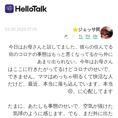
تطبيق تبادل اللغة
ジェッサ民
2020.07.25 02:30
JP
TL
PH
EN
AI Grammar Checker
今日はお母さんと話してました。彼らの住んでる
街のコロナの事態はもっと悪くなってるから外に
العربية
あまり出られない。今年はお母さん
はここに行きたがってるけどコロナのせいで、
できません。ママはめっちゃ明るくて快活な人
English
简体中文
だけど、最近、本当に落ち込んでいます。本当
に心配してます。😣
繁體中文
Español
たまに、あたしも事態のせいで、空気が抜けた
Français
Deutsch
気球のように感じます。でも、まだ外に出た