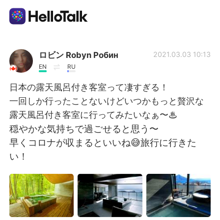
Language Exchange App
ロビン Robyn Робин
2021.03.03 10:13
EN
RU
AI Grammar Checker
日本の露天風呂付き客室って凄すぎる！
一回しか行ったことないけどいつかもっと贅沢な
English
露天風呂付き客室に行ってみたいなぁ〜♨
️穏やかな気持ちで過ごせると思う〜
早くコロナが収まるといいね😅旅行に行きた
简体中文
繁體中文
い！
Español
العربية
Français
Deutsch