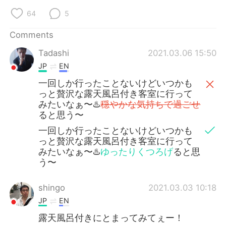
日本語
한국어
64
5
Русский
ไทย
Comments
Tadashi
2021.03.06 15:50
Indonesia
Italiano
JP
EN
Türkçe
Tiếng Việt
一回しか行ったことないけどいつかも
っと贅沢な露天風呂付き客室に行って
みたいなぁ〜♨️
穏やかな気持ちで過ごせ
Português
ると思う〜
一回しか行ったことないけどいつかも
っと贅沢な露天風呂付き客室に行って
みたいなぁ〜♨️
ゆったりくつろげ
ると思
う〜
shingo
2021.03.03 10:18
JP
EN
露天風呂付きにとまってみてぇー！