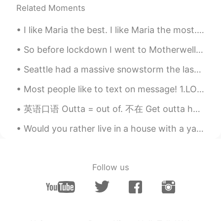
Related Moments
I like Maria the best. I like Maria the most. I like Maria the best,这句话侧重表达的是什么意思？ I like Maria...
So before lockdown I went to Motherwell in 🏴󠁧󠁢󠁳󠁣󠁴󠁿 to see family. And I asked my mum to take some...
Seattle had a massive snowstorm the last couple days and I have never seen this much snow fall on...
Most people like to text on message! 1.LOL= laugh out loud 2.OMG= Oh my god, gosh, goodness 3.BRB...
英语口语 Outta = out of. 不在 Get outta here. 走 (严重的或者开玩笑的) Get outta town. 哇噻 真的吗 I'm outta here. 我走...
Would you rather live in a house with a yard or an apartment? This couple is discussing that beca...
Follow us