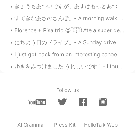
きょうもあついですが、あすはもっとあつくなりそうです。- It is hot today and it will be even hotter tomorrow.🌡 I just brough...
ann
2020.08.14 12:14
すてきなあさのさんぽ。- A morning walk. What a difference a few hundred meters in elevation make! I decided...
JP
EN
My ex-husband was a former German
Florence + Pisa trip 😍🇮🇹 Ate a super delicious T-Bone steak with my friend, climbed up over 460 ...
special force. It's a nightmare.
にちよう日のドライブ。- A Sunday drive 🚗 A rather gloomy Sunday morning with dark overcast skies gave way t...
shou
2020.08.14 09:01
I just got back from an interesting canoe trip with some students. The lakes were connected by tu...
JP
EN
@セバスチャン
ドイツ語も勉強しないとい
ゆきをみつけました!うれしいです！- I found snow! I am happy! 😎 I really wanted to take the skis out for a skate ...
けませんね😅 凄く興味深いです。
セバスチャン
2020.08.14 08:53
Follow us
CN繁
DE
EN
JP
CN
@Tomo
かっこいいですね!
セバスチャン
2020.08.14 08:53
CN繁
DE
EN
JP
CN
AI Grammar
Press Kit
HelloTalk Web
@shou
是非行ってください!とても面白い