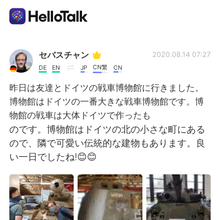
Language Exchange App
セバスチャン
2020.08.14 07:27
CN繁
DE
EN
JP
CN
AI Grammar Checker
昨日は友達とドイツの戦車博物館に行きました。
博物館はドイツの一番大きな戦車博物館です。博
English
物館の戦車は大体ドイツで作ったも
のです。博物館はドイツの北の小さな町にある
ので、隣で可愛い伝統的な建物もあります。良
简体中文
繁體中文
い一日でしたね!😊😊
Español
العربية
Français
Deutsch