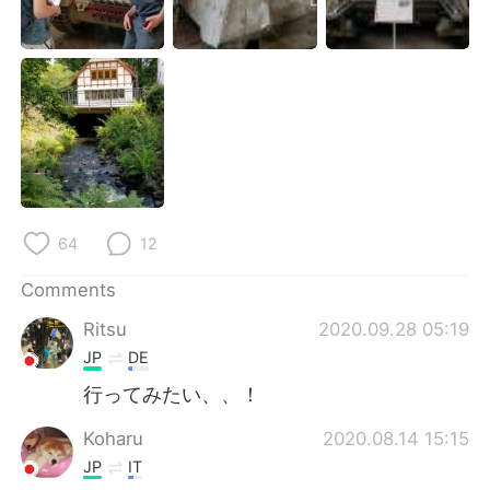
日本語
한국어
Русский
ไทย
Indonesia
Italiano
Türkçe
Tiếng Việt
Português
64
12
Comments
Ritsu
2020.09.28 05:19
JP
DE
行ってみたい、、！
Koharu
2020.08.14 15:15
JP
IT