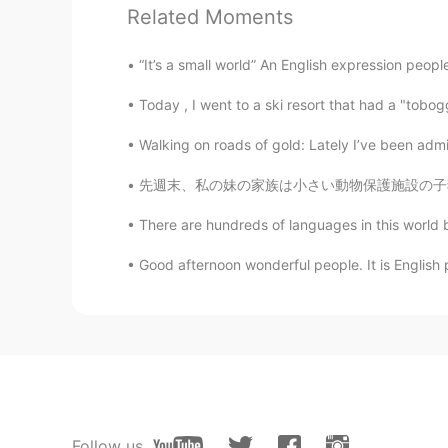
Related Moments
ann
“It’s a small world” An English expression peop
JP
EN
My ex-husband was a former German
Today , I went to a ski resort that had a "tobog
Walking on roads of gold: Lately I’ve been admir
shou
JP
EN
先週末、私の妹の家族は小さい動物保護施設の子猫を見せて手伝ってあげた Last week
@セバスチャン
ドイツ語も勉強しな
There are hundreds of languages in this world bu
Good afternoon wonderful people. It is English
セバスチャン
CN繁
DE
EN
JP
CN
@Tomo
かっこいいですね!
セバスチャン
CN繁
DE
EN
JP
CN
@shou
是非行ってください!とても
Follow us