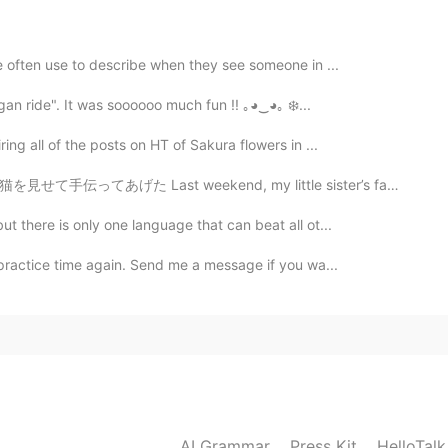
2020.08.14 12:14
le often use to describe when they see someone in ...
 special force. It's a nightmare.
gan ride". It was soooooo much fun !! ｡◕‿◕｡ ❄️...
ing all of the posts on HT of Sakura flowers in ...
2020.08.14 09:01
end, my little sister’s family helped watch kittens f...
いといけませんね😅 凄く興味深いです。
t there is only one language that can beat all ot...
 practice time again. Send me a message if you wa...
2020.08.14 08:53
2020.08.14 08:53
面白いですね。
AI Grammar
Press Kit
HelloTal