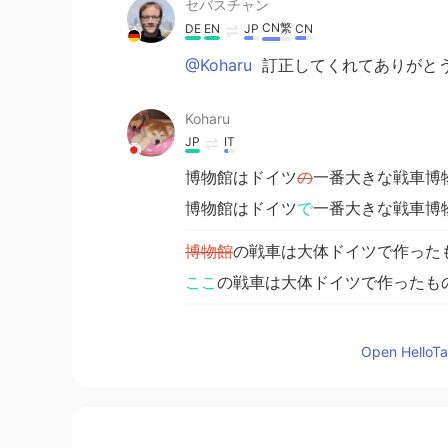
セバスチャン
CN繁
DE
EN
JP
CN
@Koharu
訂正してくれてありがとう
Koharu
JP
IT
博物館はドイツ
の
一番大きな戦車博
博物館はドイツ
で
一番大きな戦車博
博物館
の戦車は大体ドイツで作った
ここ
の戦車は大体ドイツで作ったも
博物館はドイツの北の小さな町にあ
Open HelloTal
博物館はドイツの北の小さな町にあ
良い一日でした
ね!
良い一日でした
！