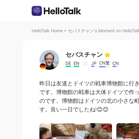
HelloTalk Home
>
セバスチャン's Moment on HelloTal
セバスチャン
CN繁
DE
EN
JP
CN
昨日は友達とドイツの戦車博物館に行
です。博物館の戦車は大体ドイツで作
のです。博物館はドイツの北の小さな
す。良い一日でしたね!😊😊