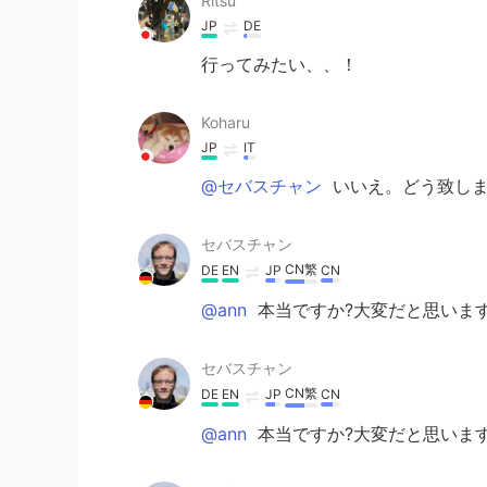
Ritsu
JP
DE
行ってみたい、、！
Koharu
JP
IT
@セバスチャン
いいえ。どう致しま
セバスチャン
CN繁
DE
EN
JP
CN
@ann
本当ですか?大変だと思います!
セバスチャン
CN繁
DE
EN
JP
CN
@ann
本当ですか?大変だと思います!