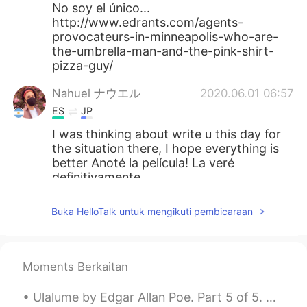
No soy el único...
http://www.edrants.com/agents-
provocateurs-in-minneapolis-who-are-
the-umbrella-man-and-the-pink-shirt-
pizza-guy/
Nahuel ナウエル
2020.06.01 06:57
ES
JP
I was thinking about write u this day for
the situation there, I hope everything is
better Anoté la película! La veré
definitivamente
David from Spain
2020.06.01 06:47
Buka HelloTalk untuk mengikuti pembicaraan
ES
EN
Yo cuando he visto grabaciones de el
negro de la camiseta rosa y la caja de
Moments Berkaitan
pizza andando con el agente provocador
del paraguas negro...
Ulalume by Edgar Allan Poe. Part 5 of 5. Then my heart it grew ashen and sober As the leaves th...