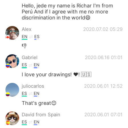
Hello, jede my name is Richar I'm from
Perú And if I agree with me no more
discrimination in the world😄
Alex
2020.07.02 05:29
EN
ES
👎
Gabriel
2020.06.16 01:01
ES
EN
I love your drawings! ❤️! 🇺🇸
juliocarlos
2020.06.01 12:52
ES
EN
That's great😊
David from Spain
2020.06.01 07:01
ES
EN