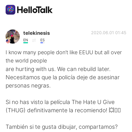
Aplikasi Pertukaran Bahasa
telekinesis
2020.06.01 01:45
EN
ES
AI Grammar Checker
I know many people don’t like EEUU but all over
the world people
Indonesia
are hurting with us. We can rebuild later.
Necesitamos que la policía deje de asesinar
personas negras.
English
简体中文
Si no has visto la película The Hate U Give
繁體中文
Español
(THUG) definitivamente la recomiendo! 💥✊🏼
العربية
Français
También si te gusta dibujar, compartamos?