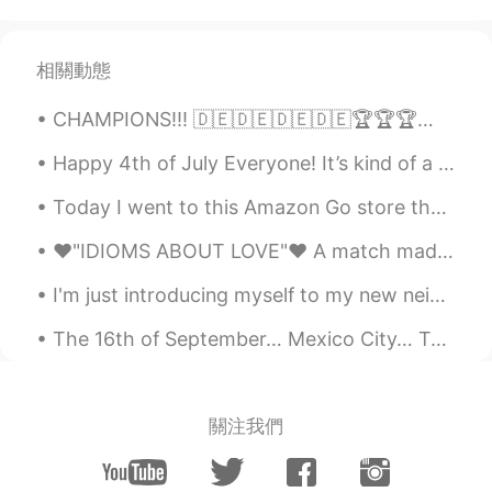
Анастасия Беверли Хилз
2021.06.25 15:51
RU
EN
相關動態
@Sunny
😄😃
CHAMPIONS!!! 🇩🇪🇩🇪🇩🇪🇩🇪🏆🏆🏆🏆🇩🇪🇩🇪🇩🇪🇩🇪 🖤🖤🖤🖤🖤 ❤️❤️❤️❤️❤️ 💛💛💛💛💛 MIA SAN MIA #fcbayernmünchen
Inessa
2021.06.25 15:45
Happy 4th of July Everyone! It’s kind of a weird year because of the virus and so people are not ...
RU
EN
Today I went to this Amazon Go store that opened in NYC. There are no cashiers. You walk in, grab...
Сходи в парк Горького. Все люди там
😂
❤"IDIOMS ABOUT LOVE"❤ A match made in heaven - A relationship/pairing in which each member/part ...
Ян
2021.06.25 15:33
I'm just introducing myself to my new neighbor this spring. A hawk has decided to live next to my...
EN
RU
The 16th of September… Mexico City… Torre Latino in the background. Happy Independence Day, Mexi...
@Sunny
😂😂😂
Sunny
2021.06.25 15:26
RU
KR
關注我們
Жарко 😂 все вымерли.. После
вакцинации😂