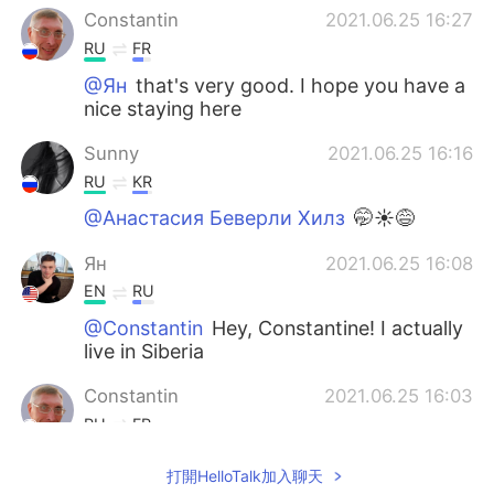
Constantin
2021.06.25 16:27
RU
FR
@Ян
that's very good. I hope you have a
nice staying here
Sunny
2021.06.25 16:16
RU
KR
@Анастасия Беверли Хилз
🤭☀️😅
Ян
2021.06.25 16:08
EN
RU
@Constantin
Hey, Constantine! I actually
live in Siberia
Constantin
2021.06.25 16:03
RU
FR
Hello from Siberia. Come back another
打開HelloTalk加入聊天
nice day😉