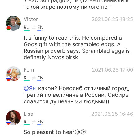
У нас 34 градуса, люди не привыкли к
такой жаре поэтому никого нет
Victor
2021.06.25 18:25
RU
EN
It's funny to read this. He compared a
Gods gift with the scrambled eggs. A
Russian proverb says. Scrambled eggs is
definetly Novosibirsk.
Fem
2021.06.25 17:00
RU
EN
@Ян
какой? Новосиб отличный город,
третий по величине в России. Сибирь
славится душевными людьми))
Lisa
2021.06.25 16:46
RU
EN
So pleasant to hear😊🥺