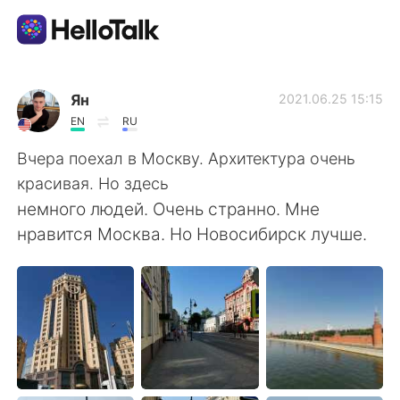
語言交換應用
Ян
2021.06.25 15:15
EN
RU
AI Grammar Checker
Вчера поехал в Москву. Архитектура очень
красивая. Но здесь
繁體中文
немного людей. Очень странно. Мне
нравится Москва. Но Новосибирск лучше.
English
简体中文
Español
العربية
Français
Deutsch