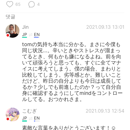
65
4
댓글
Jin
2021.09.13 13:01
JP
EN
tomの気持ち本当に分かる。まさに今僕も
同じ状況…。辛いときやストレスが溜まっ
てるとき、何もかも嫌になるよね。前を向
いて頑張ろうと思っても、すぐに全てマナ
イスに考えてしまう。僕の場合、まわりと
比較してしまう。劣等感とか。難しいこと
だけど、昨日の自分よりも今日は成長して
るか？少しでも前進したのか？って自分自
身に確認するようにしてmindをコントロー
ルしてる。おつかれさま。
こむぎ
2021.09.13 12:54
JP
EN
素敵な言葉をありがとうございます！☺️