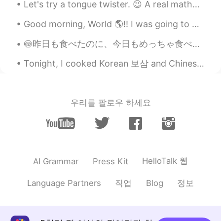
Let's try a tongue twister. 😉 A real mathematician can mathematically mathematise mathematics in...
Good morning, World 🌎!! I was going to go to the gym this morning, but I decided to test my lun...
🍥昨日も食べたのに、今日もめっちゃ食べたくて、またラーメンを食べに行きました！最近、ラーメンが美味しすぎる！🍜 私はラーメン中毒かもしれない。😅 皆は1週間に何回ぐらいラーメンを食べていますか？...
Tonight, I cooked Korean 보삼 and Chinese pork ribs; gotta stay strong on this Keto diet lol 今夜、私...
우리를 팔로우 하세요
HelloTalk 웹
AI Grammar
Press Kit
직업
정보
Language Partners
Blog