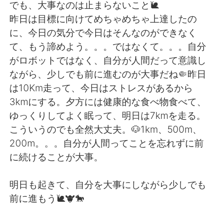
Deutsch
日本語
でも、大事なのは止まらないこと🐌
昨日は目標に向けてめちゃめちゃ上達したの
Русский
ไทย
に、今日の気分で今日はそんなのができなく
て、もう諦めよう。。。ではなくて。。。自分
Indonesia
Italiano
がロボットではなく、自分が人間だって意識し
ながら、少しでも前に進むのが大事だね🤏昨日
Türkçe
Tiếng Việt
は10Km走って、今日はストレスがあるから
3kmにする。夕方には健康的な食べ物食べて、
Português
ゆっくりしてよく眠って、明日は7kmを走る。
こういうのでも全然大丈夫。🐶1km、500m、
200m。。。自分が人間ってことを忘れずに前
に続けることが大事。
明日も起きて、自分を大事にしながら少しでも
前に進もう🐌🐮🐎