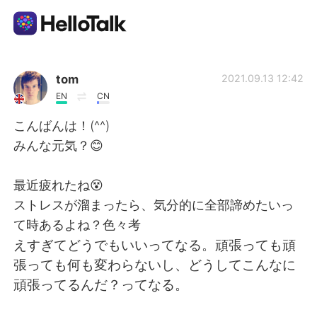
언어 교환 앱
tom
2021.09.13 12:42
EN
CN
AI Grammar Checker
こんばんは！(^^)
みんな元気？😊
한국어
最近疲れたね😵
ストレスが溜まったら、気分的に全部諦めたいっ
English
简体中文
て時あるよね？色々考
えすぎてどうでもいいってなる。頑張っても頑
繁體中文
Español
張っても何も変わらないし、どうしてこんなに
頑張ってるんだ？ってなる。
العربية
Français