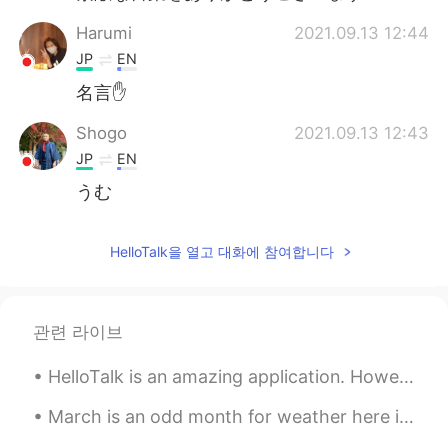
Harumi
2021.09.13 12:44
JP
EN
名言✋
Shogo
2021.09.13 12:43
JP
EN
うむ
HelloTalk을 열고 대화에 참여합니다
관련 라이브
HelloTalk is an amazing application. However, I see many many people giving incorrect correction...
March is an odd month for weather here in Montreal. The main streets and sidewalks are clean, but...