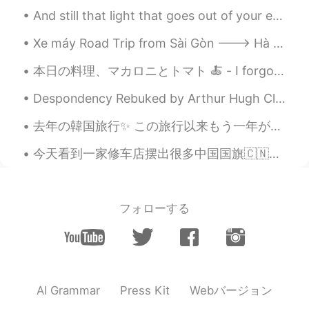
And still that light that goes out of your eyes makes my heart light up every time I look at you ...
Xe máy Road Trip from Sài Gòn ---> Hà Nội Amazing Cities, Amazing food and Friendly people of Vi...
本日の料理、マカロニとトマト 🍝 - I forgot to include onions and realized it after I had done cooking 🙃. But st...
Despondency Rebuked by Arthur Hugh Clough. Part 2 of 2. For while the tired waves, vainly break...
去年の韓国旅行✨ この旅行以来もう一年が経った 時間はめっちゃ早い！ これを見て、また韓国に行きたくなってくるなぁ 韓国が好きな人、韓国に行ったことがある人はいる?😁 Ngl, I ate ...
今天看到一家修车店摆出很多中国国旗🇨🇳（我就不肯定但我猜是中国人开的🙃）然后前一两周就是墨西哥的国庆所以也会看到很多墨西哥国旗但神奇的是当到美国的国庆的时候...我一面国旗都看不到🤔 Anyw...
フォローする
Webバージョン
AI Grammar
Press Kit