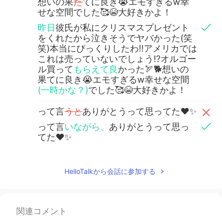
想いの果
た
てに良き😭エモすぎるw幸
せな空間でした🥰😭大好きかよ！
昨日
彼氏が私にクリスマスプレゼント
をくれたから泣きそうでヤバかった(笑
笑)本当にびっくりしたわ‼︎アメリカでは
これは売っていないでしょう⁉︎オルゴー
ル買って
もらえて良
かった🏹🐕想いの
果てに良き😭エモすぎるw幸せな空間
(一時かな？)
でした🥰😭大好きかよ！
って言
うと
ありがとうって思ってた❤️✨
って言
いながら、
ありがとうって思っ
てた❤️✨
HelloTalkから会話に参加する
関連コメント