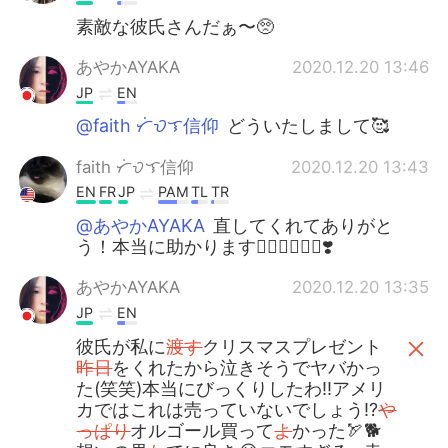
素敵な彼氏さんだぁ〜🥺
あやかAYAKA
2020.12.20 13:46
JP
EN
@faith ᜆᜒᜏᜎ信仰
どういたしまして🥰
faith ᜆᜒᜏᜎ信仰
2020.12.20 13:43
EN
FR
JP
PAM
TL
TR
@あやかAYAKA
直してくれてありがと
う！本当に助かります🙇🏻‍♀️🙇🏻‍♀️❣️
あやかAYAKA
2020.12.20 13:35
JP
EN
彼氏が私に
渡す
クリスマスプレゼント
昨日
をくれたから泣きそうでヤバかっ
た(笑笑)本当にびっくりしたわ‼︎アメリ
カではこれは売っていないでしょう⁉︎
や
っぱり
オルゴール買って
よ
かった🏹🐕