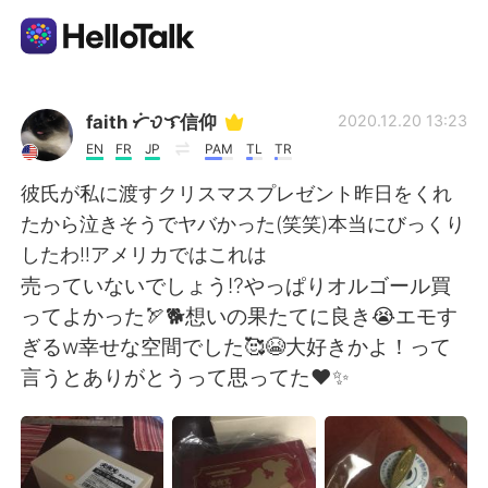
語学交換アプリ
faith ᜆᜒᜏᜎ信仰
2020.12.20 13:23
EN
FR
JP
PAM
TL
TR
AI Grammar Checker
彼氏が私に渡すクリスマスプレゼント昨日をくれ
たから泣きそうでヤバかった(笑笑)本当にびっくり
日本語
したわ‼︎アメリカではこれは
売っていないでしょう⁉︎やっぱりオルゴール買
ってよかった🏹🐕想いの果たてに良き😭エモす
English
简体中文
ぎるw幸せな空間でした🥰😭大好きかよ！って
言うとありがとうって思ってた❤️✨
繁體中文
Español
العربية
Français