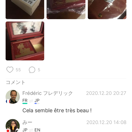
Deutsch
한국어
Русский
ไทย
Indonesia
Italiano
Türkçe
Tiếng Việt
Português
55
5
コメント
Frédéric フレデリック
2020.12.20 20:27
FR
JP
Cela semble être très beau !
みー
2020.12.20 14:08
JP
EN