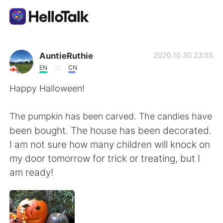
แอปแลกเปลี่ยนทางภาษา
AuntieRuthie
2020.10.30 23:55
EN
CN
AI Grammar Checker
Happy Halloween!
ไทย
The pumpkin has been carved. The candies have
been bought. The house has been decorated.
I am not sure how many children will knock on
English
简体中文
my door tomorrow for trick or treating, but I
am ready!
繁體中文
Español
العربية
Français