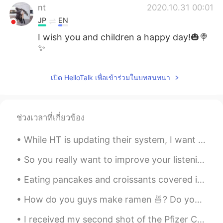
nt
2020.10.31 00:01
JP
EN
I wish you and children a happy day!🎃🍭
✨
เปิด HelloTalk เพื่อเข้าร่วมในบทสนทนา
ช่วงเวลาที่เกี่ยวข้อง
While HT is updating their system, I want to ask: What is your favorite English lesson that I've...
So you really want to improve your listening in English or another language? Here is an intensive...
Eating pancakes and croissants covered in chocolate and fruits would make my day rn~ I should m...
How do you guys make ramen 🍜? Do you put the noodles in before the water boils or after? Do you p...
I received my second shot of the Pfizer COVID-19 vaccine today, and am now fully vaccinated! It’s...