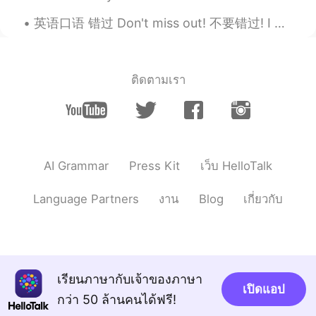
英语口语 错过 Don't miss out! 不要错过! I don't want you to miss out. 我不要你错过 You are missing out. 你错过了 Th...
ติดตามเรา
AI Grammar
Press Kit
เว็บ HelloTalk
Language Partners
งาน
Blog
เกี่ยวกับ
เรียนภาษากับเจ้าของภาษา
เปิดแอป
กว่า 50 ล้านคนได้ฟรี!