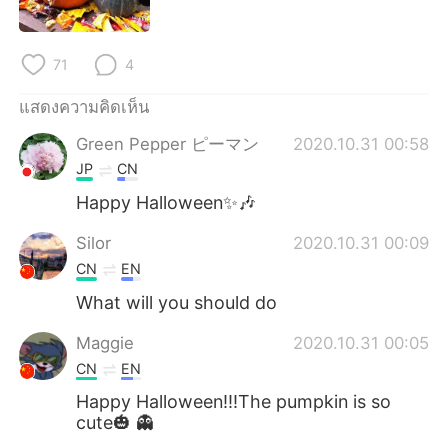
Deutsch
日本語
한국어
Русский
71
4
Indonesia
Italiano
แสดงความคิดเห็น
Green Pepper ピーマン
2020.10.31 00:58
Türkçe
Tiếng Việt
JP
CN
Happy Halloween✨🎶
Português
Silor
2020.10.31 00:09
CN
EN
What will you should do
Maggie
2020.10.31 00:05
CN
EN
Happy Halloween!!!The pumpkin is so
cute🎃 👻