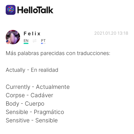
語学交換アプリ
F e l i x
2021.01.20 13:18
EN
PT
AI Grammar Checker
Más palabras parecidas con traducciones:
日本語
Actually - En realidad
Currently - Actualmente
English
简体中文
Corpse - Cadáver
Body - Cuerpo
繁體中文
Español
Sensible - Pragmático
Sensitive - Sensible
العربية
Français