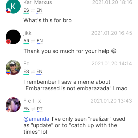
Karl Marxus
2021.01.20 18:16
ES
EN
What's this for bro
jikk
2021.01.20 16:45
AR
EN
Thank you so much for your help 😄
Ed
2021.01.20 14:14
ES
EN
I rembember I saw a meme about
"Embarrassed is not embarazada" Lmao
F e l i x
2021.01.20 13:43
EN
PT
@amanda
I've only seen "realizar" used
as "update" or to "catch up with the
times" lol