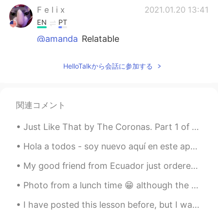
F e l i x
2021.01.20 13:41
EN
PT
@amanda
Relatable
amanda
2021.01.20 13:40
HelloTalkから会話に参加する
EN
JP
@F e l i x
i was just gonna add two and
then i got carried away
関連コメント
F e l i x
2021.01.20 13:40
Just Like That by The Coronas. Part 1 of 3. Grab your coat it's time to hit the road I think I ...
EN
PT
@amanda
b r u h
Hola a todos - soy nuevo aquí en este app! Estoy decorando el árbol de navidad con mi familia ano...
My good friend from Ecuador just ordered me food from Uber Eats by surprise 😊❤. It was a late bir...
amanda
2021.01.20 13:37
EN
JP
Photo from a lunch time 😁 although the weather looks nice, I kinda wish there's snow everywhere l...
también... record - grabar remember -
I have posted this lesson before, but I want to post it again with an audio. My next lesson will ...
recordar embarrassed - avergonzado
pregnant - embarazada dismay -