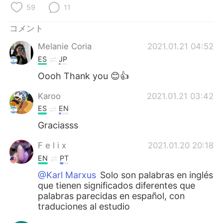
Deutsch
한국어
59
11
Русский
ไทย
コメント
Melanie Coria
2021.01.21 04:52
Indonesia
Italiano
ES
JP
Oooh Thank you 😊👍
Türkçe
Tiếng Việt
Karoo
2021.01.21 03:42
Português
ES
EN
Graciasss
F e l i x
2021.01.20 20:18
EN
PT
@Karl Marxus
Solo son palabras en inglés
que tienen significados diferentes que
palabras parecidas en español, con
traduciones al estudio