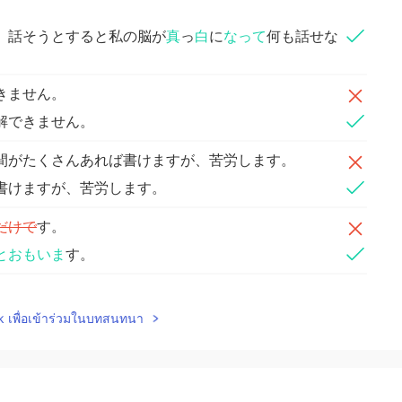
、話そうとすると私の脳が
真
っ
白
に
なって
何も話せな
きません。
解できません。
間がたくさんあれば書けますが、苦労します。
書けますが、苦労します。
だけで
す。
とおもいま
す。
lk เพื่อเข้าร่วมในบทสนทนา