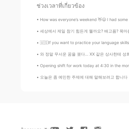
unknown
ช่วงเวลาที่เกี่ยวข้อง
JP
EN
How was everyone’s weekend 👋😄 I had some yu
Take your time, there is no rush. O
세상에서 제일 참기 힘든게 뭘까요? 배고픔? 목마름? 잠? 웃음? 눈물? 욕?
hisui ひすい
🇺🇸If you want to practice your language skills
JP
EN
「私の脳が散歩に行ったかのように
와 정말 무서운 꿈을 꿨다... XX 같은 상사한테 성희롱도 당하고 폭력 협박
こうなります😂 ‘Practice mak
ので、私は文章を作ったら声に出し
Opening shift for work today at 4:30 in th
になるために😃
오늘은 좀 예민한 주제에 대해 말해보려고 합니다 일주일 전 '일본군 위안부 피
mari
JP
ES
頑張ってね👍
cookie
JP
EN