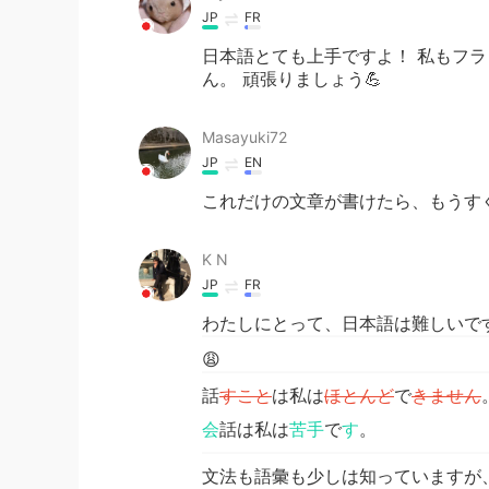
JP
FR
日本語とても上手ですよ！ 私もフラ
ん。 頑張りましょう💪
Masayuki72
JP
EN
これだけの文章が書けたら、もうす
K N
JP
FR
わたしにとって、日本語は難しいで
😩
話
すこと
は私は
ほとんど
で
きません
会
話は私は
苦手
で
す
。
文法も語彙も少しは知っていますが