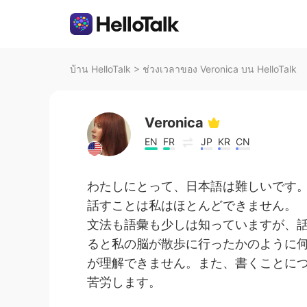
บ้าน HelloTalk
>
ช่วงเวลาของ Veronica บน HelloTalk
Veronica
EN
FR
JP
KR
CN
わたしにとって、日本語は難しいです。
話すことは私はほとんどできません。
文法も語彙も少しは知っていますが、
ると私の脳が散歩に行ったかのように
が理解できません。また、書くことに
苦労します。