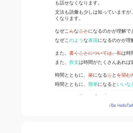
も話せなくなります。
文法も語彙も少しは知っていますが
くなります。
なぜこ
ん
な
こと
になるのかが理解で
なぜこ
のよう
な
表現
になるのかが理
また、
書くことについては、私
は時
また、
作文
は時間がたくさんあれば
時間とともに、
楽
になる
こ
と
を望む
時間とともに、
簡単
になると
いいな
それまで
は
私は頑張り続けます。
เปิด HelloTa
それまで
、
私は頑張り続けます。
😊⚘