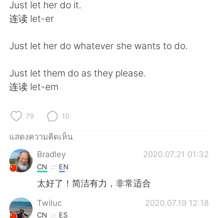
Deutsch
日本語
Just let her do it.
连读 let-er
한국어
Русский
Just let her do whatever she wants to do.
Indonesia
Italiano
Just let them do as they please.
Türkçe
Tiếng Việt
连读 let-em
Português
79
10
แสดงความคิดเห็น
Bradley
2020.07.21 01:32
CN
EN
太好了！简洁有力，非常适合
Twiluc
2020.07.19 12:18
CN
ES