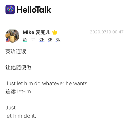
แอปแลกเปลี่ยนทางภาษา
Mike 麦克儿
2020.07.19 00:47
EN
CN
KR
RU
AI Grammar Checker
英语连读
ไทย
让他随便做
Just let him do whatever he wants.
English
简体中文
连读 let-im
繁體中文
Español
Just
let him do it.
العربية
Français