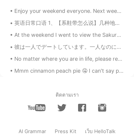
CN
FR
非常有用👏👏
Enjoy your weekend everyone. Next weekend I’ll finally be able to go out and explore my new home,...
英语日常口语 1、【系鞋带怎么说】几种地道表达方式：1. tie one's shoes；2. lace up one's shoes； 2、1. You mean the world to...
At the weekend I went to view the Sakura in Japan for the first time with my friends! Did you go ...
彼は一人でデートしています。一人なのに、ワインを２つ頼んで周りの人がグスグス笑った。ずっと一人だったので店長は可哀想だと思って相手のご飯を無料にしようとしたが彼は断った。 実際に彼は一人じゃな...
No matter where you are in life, please remember to tell yourself that the scenery ahead is still...
Mmm cinnamon peach pie 🤤 I can't say peach is my favorite fruit, but in a pie with cinnamon is a...
ติดตามเรา
AI Grammar
Press Kit
เว็บ HelloTalk