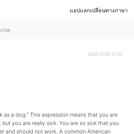
แอปแลกเปลี่ยนทางภาษา
loTalk
2020.12.09 15:20
ck as a dog.” This expression means that you are
 but you are really sick. You are so sick that you
etter and should not work. A common American