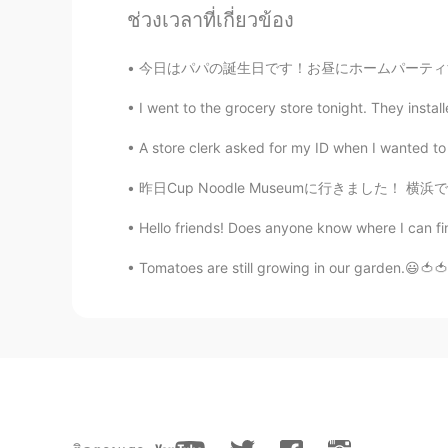
ช่วงเวลาที่เกี่ยวข้อง
levi
今日はパパの誕生日です！お昼にホームパーティするから、夜中1時に24/7空いてるパン屋さ
AR
EN
I went to the grocery store tonight. They insta
Thanks a lot, ❤️ you have a sweet 
A store clerk asked for my ID when I wanted to b
Kauther
AR
EN
昨日Cup Noodle Museumに行きました！ 横浜でカップヌードルを作ったことが
In Libya we sa
Hello friends! Does anyone know where I can f
Tomatoes are still growing in our garden.😃🍅🍅 