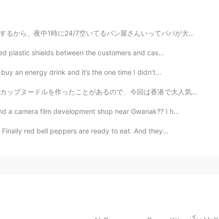
2020.12.09 15:53
んいってパパが大好きなケーキをみつ買ったで！ダイエットしてるけどパパの誕生日ならちょっとチーティングしても...
lled plastic shields between the customers and cas...
voice 😊
uy an energy drink and it’s the one time I didn’t...
2020.12.09 15:41
あるので、今回は香港で大人気の出前一丁を作ってみました。初めて小麦粉からインスタントラーメンの生地を作った...
y " واصل حدي " it means so sick or so tired.
ind a camera film development shop near Gwanak?? I h...
Finally red bell peppers are ready to eat. And they...