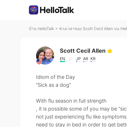
บ้าน HelloTalk
>
ช่วงเวลาของ Scott Cecil Allen บน Hel
Scott Cecil Allen
EN
JP
AR
KR
Idiom of the Day
“Sick as a dog”
With flu season in full strength
, it is possible some of you may be “si
not just experiencing flu like symptoms,
need to stay in bed in order to get b