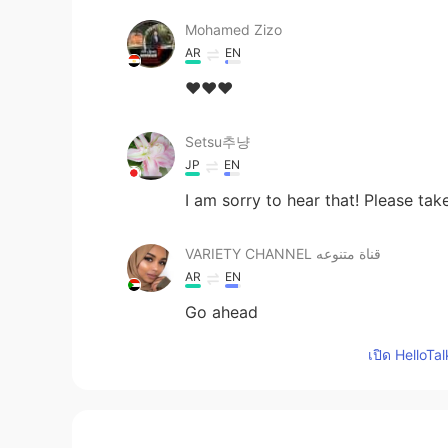
Mohamed Zizo
AR
EN
♥️♥️♥️
Setsu추냥
JP
EN
I am sorry to hear that! Please tak
VARIETY CHANNEL قناة متنوعه
AR
EN
Go ahead
เปิด HelloTa
...
AR
EN
In our languge we say"كنت طايح فراش" with same meaning of what you say " I m so sick
I cannot get up from my bed 🤣