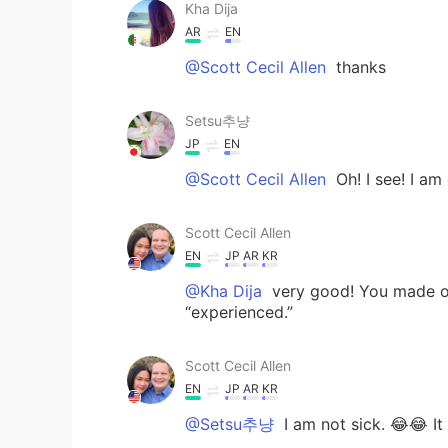
Kha Dija
AR
EN
@Scott Cecil Allen
thanks
Setsu추냥
JP
EN
@Scott Cecil Allen
Oh! I see! I am
Scott Cecil Allen
EN
JP
AR
KR
@Kha Dija
very good! You made on
“experienced.”
Scott Cecil Allen
EN
JP
AR
KR
@Setsu추냥
I am not sick. 😂😂 It