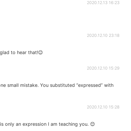
2020.12.13 16:23
2020.12.10 23:18
 glad to hear that!😉
2020.12.10 15:29
e small mistake. You substituted “expressed” with
2020.12.10 15:28
 is only an expression I am teaching you. 😊