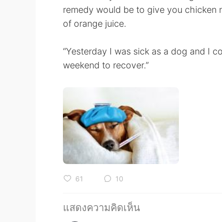
remedy would be to give you chicken n
of orange juice.
“Yesterday I was sick as a dog and I c
weekend to recover.”
61
10
แสดงความคิดเห็น