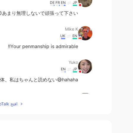
DE
FR
EN
JP
あまり無理しないで頑張って下さい😉
Mike K
UK
EN
Your penmanship is admirable!!
Yuko
EN
JP
、私はちゃんと読めない😅hahaha
gtj2017
KR
CN
JP
EN
افتح HelloTalk للانضمام الى المحادثة
訂正をありがとう〜〜
@mk
mk