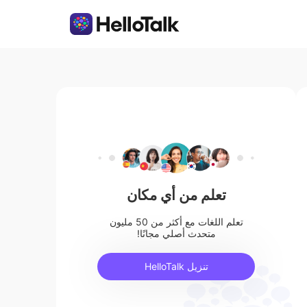
تعلم من أي مكان
تعلم اللغات مع أكثر من 50 مليون
متحدث أصلي مجانًا!
تنزيل HelloTalk