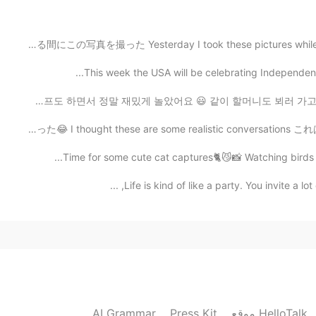
今日、仕事
昨日食品の買い物してる間にこの写真を撮った Yesterday I took these pictures w
。
今日、仕事は
This week the USA will be celebrating Independence 
でも、今週末
오랜만에 사촌동생과 만나서 같이 배팅장 가서 공 좀 치고 미니 골프도 하면서 정말 재밌게 놀았어요 
でも、今週末に
本当にあち
現実的な会話な会話と思った😂 I thought these are some realistic conv
2020.10.23 23:16
Time for some cute cat captures🐈😼📸 Watching birds tog
Life is kind of like a party. You invite a lot
2020.10.23 23:15
AI Grammar
Press Kit
موقع HelloTalk