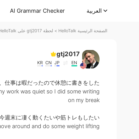
AI Grammar Checker
العربية
لحظة gtj2017 على HelloTalk
>
الصفحة الرئيسية HelloTalk
gtj2017
KR
CN
JP
EN
、仕事は暇だったので休憩に書きをした
y work was quiet so I did some writing
on my break
今週末に凄く動くたいや筋トレもしたい
 move around and do some weight lifting