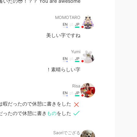
😳！？？ You are awesome!!!!!
MOMOTARO
EN
JP
美しい字ですね
Yumi
EN
JP
素晴らしい字！
Risa
EN
JP
は暇だったので休憩に書きをした
だったので休憩に書き
もの
をした
Saoriでござる