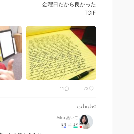
金曜日だから良かった
TGIF
11
73
تعليقات
Aiko あいこ
EN
JP