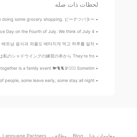
EN
JP
لحظات ذات صله
は暇だったので休憩に書
きをし
た
hile doing some grocery shopping. ピーナツバター...
暇だったので休憩に
(何か）
書
い
た
Day on the Fourth of July. We think of July 4...
に
凄く動く
たい
や
筋トレもしたい
 같이 할머니도 뵈러 가고 베트남 음식과 와플도 배터지게 먹고 하루를 알차...
こち行き
たい
し、
筋トレもしたい
ersations これは私のシャドウイングの練習の本から They’re fro...
gtj2017
ether is a family event 🐦🐈🐈🔭🙆🏻‍♂️ Sometim...
KR
CN
JP
EN
 of people, some leave early, some stay all night, ...
hey thanks ✌🏻
@HARU
HARU
EN
JP
Your writing is super neat...!!!
Language Partners
وظائف
Blog
معلومات عنا