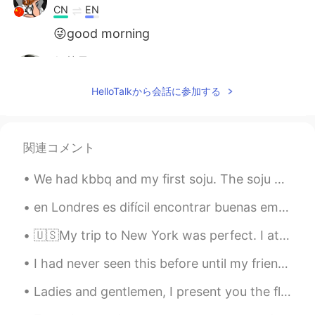
CN
EN
😜good morning
何慧君lawyer
2020.04.29 10:15
CN
EN
HelloTalkから会話に参加する
这是你自己拍的么，很漂亮
関連コメント
We had kbbq and my first soju. The soju was smooth it didn't even taste like alcohol. Also, I ate...
en Londres es difícil encontrar buenas empanadas. Después de cocinar la mía por primera vez, est...
🇺🇸My trip to New York was perfect. I ate delicious sushi the first night. The next day we barbecu...
I had never seen this before until my friend sent them to me! I’m pretty sure this is the best i...
Ladies and gentlemen, I present you the flight deck of the Airbus A380, largest comercial passeng...