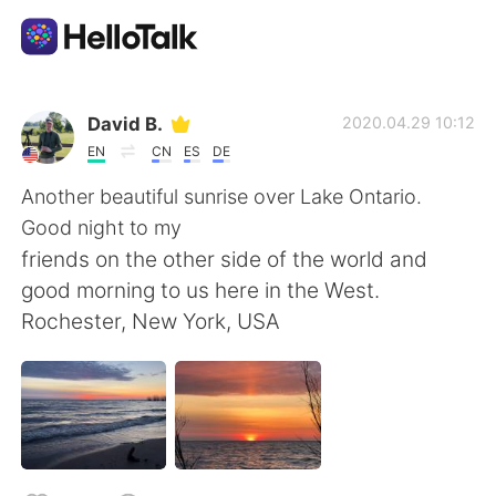
語学交換アプリ
David B.
2020.04.29 10:12
EN
CN
ES
DE
AI Grammar Checker
Another beautiful sunrise over Lake Ontario.
Good night to my
日本語
friends on the other side of the world and
good morning to us here in the West.
Rochester, New York, USA
English
简体中文
繁體中文
Español
العربية
Français