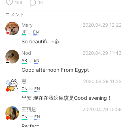
Deutsch
한국어
156
10
コメント
Русский
ไทย
Mary
2020.04.29 12:22
Indonesia
Italiano
JP
EN
So beautiful ~👍
Türkçe
Tiếng Việt
Nod
2020.04.29 11:43
Português
AR
EN
Good afternoon From Egypt
恩.
2020.04.29 11:22
CN
EN
早安 现在在我这应该是Good evening！
王丽超
2020.04.29 10:59
CN
EN
Perfect