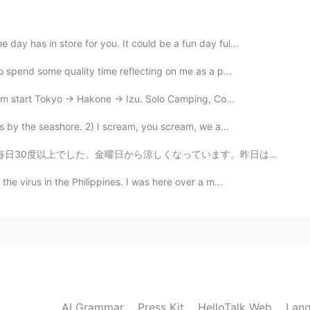
ay has in store for you. It could be a fun day ful...
to spend some quality time reflecting on me as a p...
 start Tokyo -> Hakone -> Izu. Solo Camping, Co...
ls by the seashore. 2) I scream, you scream, we a...
ます。昨日は、ハンブルクで大雷雨がありました。大雷雨の時、木の下で待っていました。とても楽しかったです。😄😄😄
he virus in the Philippines. I was here over a m...
AI Grammar
Press Kit
HelloTalk Web
Lang