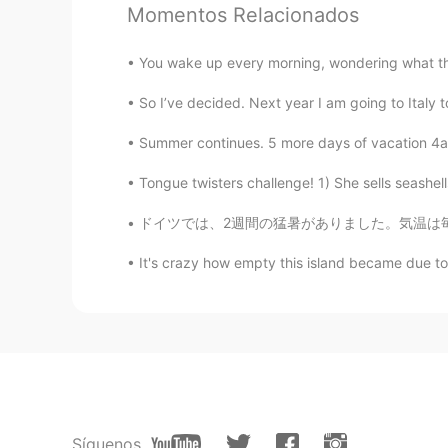
Momentos Relacionados
You wake up every morning, wondering what the d
So I’ve decided. Next year I am going to Italy 
Summer continues. 5 more days of vacation 4am
Tongue twisters challenge! 1) She sells seashel
ドイツでは、2週間の猛暑がありました。気温は毎日30度以上でした。金曜日から涼しくなってい
It's crazy how empty this island became due to t
Síguenos