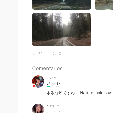
72
3
Comentarios
kiyomi
JP
EN
素敵な所ですね🤗 Nature makes us re
Natsumi
JP
EN