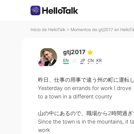
Inicio de HelloTalk
>
Momentos de gtj2017 en HelloTa
gtj2017
EN
JP
CN
KR
昨日、仕事の用事で違う州の町に運転
Yesterday on errands for work I drove
to a town in a different county
山の中にあるので、職場から2時間過ぎ
Since the town is in the mountains, it
work