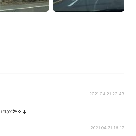
2021.04.21 23:43
lax🏞️🍀🎄
2021.04.21 16:17