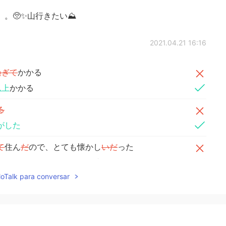
。🥺✨山行きたい⛰
2021.04.21 16:16
過ぎて
かかる
以上
かかる
る
がした
て
住ん
だ
ので、とても懐かし
いだ
った
に
住ん
でいた
ので、とても懐かし
か
った
lloTalk para conversar