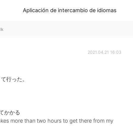
Aplicación de intercambio de idiomas
lk
2021.04.21 16:03
して行った。
てかかる
 takes more than two hours to get there from my