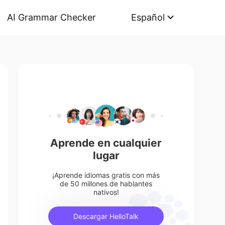
AI Grammar Checker
Español
Aprende en cualquier
lugar
¡Aprende idiomas gratis con más
de 50 millones de hablantes
nativos!
Descargar HelloTalk