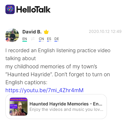
Приложение для Языкового Обмена
David B.
2020.10.12 12:49
EN
CN
ES
DE
AI Grammar Checker
I recorded an English listening practice video
talking about
Русский
my childhood memories of my town’s
“Haunted Hayride”. Don’t forget to turn on
English captions:
English
简体中文
https://youtu.be/7mi_4Zhr4mM
繁體中文
Español
Haunted Hayride Memories - English Listening Practice (American Accent) - YouTube
Enjoy the videos and music you love, upload original content, and share it all with friends, family, and the world on YouTube.
العربية
Français