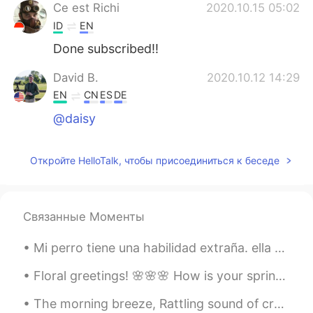
Ce est Richi
2020.10.15 05:02
ID
EN
Done subscribed!!
David B.
2020.10.12 14:29
EN
CN
ES
DE
@daisy
Откройте HelloTalk, чтобы присоединиться к беседе
Связанные Моменты
Mi perro tiene una habilidad extraña. ella es buena para equilibrar las cosas en su cuerpo y cami...
Floral greetings! 🌸🌸🌸 How is your spring mood? I hope you devote some time to enjoy the flowerin...
The morning breeze, Rattling sound of crushed twigs, Walking into the mist, What a lovely day it ...