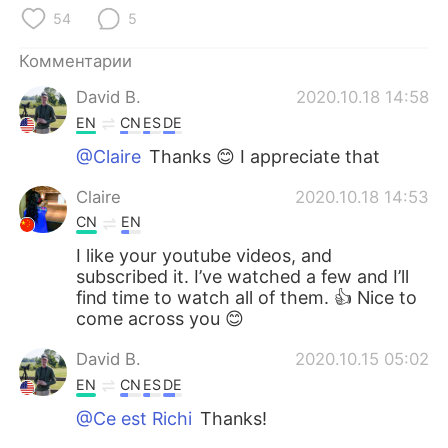
Deutsch
日本語
54
5
한국어
ไทย
Комментарии
David B.
2020.10.18 14:58
Indonesia
Italiano
EN
CN
ES
DE
@Claire
Thanks 😊 I appreciate that
Türkçe
Tiếng Việt
Claire
2020.10.18 14:53
Português
CN
EN
I like your youtube videos, and
subscribed it. I’ve watched a few and I’ll
find time to watch all of them. 👍 Nice to
come across you 😊
David B.
2020.10.15 05:02
EN
CN
ES
DE
@Ce est Richi
Thanks!