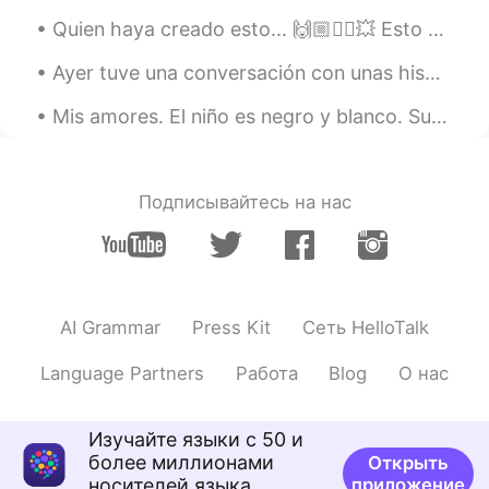
Quien haya creado esto... 🙌🏼✊🏼💥 Esto es útil para los estudiantes de inglés y español. Tus erro...
Ayer tuve una conversación con unas hispanohablantes que se confundían sobre la pronunciación de ...
Mis amores. El niño es negro y blanco. Su nombre is Baby. Mi otra gato es una niña y su nombre es...
Подписывайтесь на нас
AI Grammar
Press Kit
Сеть HelloTalk
Language Partners
Работа
Blog
О нас
Изучайте языки с 50 и
более миллионами
Открыть
носителей языка
приложение