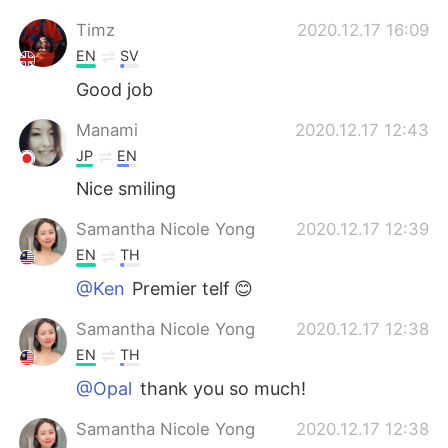
Timz
2020.12.17 16:09
EN
SV
Good job
Manami
2020.12.17 12:43
JP
EN
Nice smiling
Samantha Nicole Yong
2020.12.17 12:39
EN
TH
@Ken
Premier telf 😊
Samantha Nicole Yong
2020.12.17 12:38
EN
TH
@Opal
thank you so much!
Samantha Nicole Yong
2020.12.17 12:38