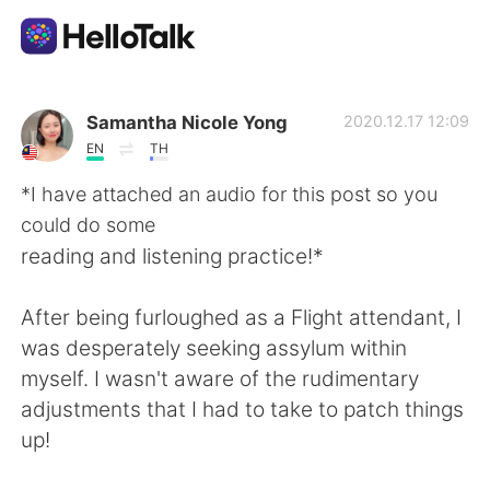
Appli d'échange linguistique
Samantha Nicole Yong
2020.12.17 12:09
EN
TH
AI Grammar Checker
*I have attached an audio for this post so you
could do some
Français
reading and listening practice!*
After being furloughed as a Flight attendant, I
English
简体中文
was desperately seeking assylum within
myself. I wasn't aware of the rudimentary
繁體中文
Español
adjustments that I had to take to patch things
up!
العربية
Deutsch