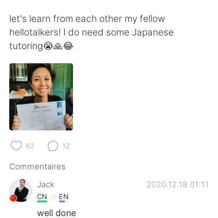
let's learn from each other my fellow
hellotalkers! I do need some Japanese
tutoring😭🙏😂
62
12
Commentaires
Jack
2020.12.18 01:11
CN
EN
well done