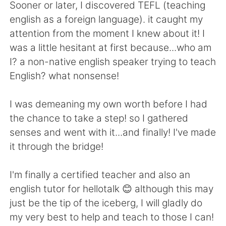
日本語
한국어
Sooner or later, I discovered TEFL (teaching
english as a foreign language). it caught my
Русский
ไทย
attention from the moment I knew about it! I
was a little hesitant at first because...who am
Indonesia
Italiano
I? a non-native english speaker trying to teach
English? what nonsense!
Türkçe
Tiếng Việt
I was demeaning my own worth before I had
Português
the chance to take a step! so I gathered
senses and went with it...and finally! I've made
it through the bridge!
I'm finally a certified teacher and also an
english tutor for hellotalk 😊 although this may
just be the tip of the iceberg, I will gladly do
my very best to help and teach to those I can!