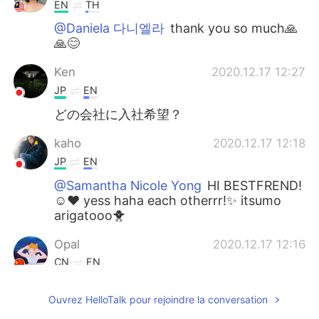
EN
TH
@Daniela 다니엘라
thank you so much🙏
🙏😊
Ken
2020.12.17 12:27
JP
EN
どの会社に入社希望？
kaho
2020.12.17 12:18
JP
EN
@Samantha Nicole Yong
HI BESTFREND!
☺️❤️ yess haha each otherrr!✨ itsumo
arigatooo🐥
Opal
2020.12.17 12:16
CN
EN
看起来真棒！👍👍👍
Ouvrez HelloTalk pour rejoindre la conversation
Samantha Nicole Yong
2020.12.17 12:13