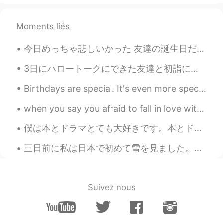
EN
TH
@kaho
HI BESTFRIEND ❤️❤️ you are my
Moments liés
sensei だね 😂😂🙏
今日めっちゃ悲しいかった 友達の誕生日だったので、特別にレストランを予約して花を用意しましたが、デートに来ませんでした。待っている間にお茶を注文しました 私は1時間30分待ったが、結局彼女は来な...
Daniela 다니엘라
2020.12.17 12:12
3日にハロートークにできた友達と初詣に行った！☺ 日本に来てから、ずっと暖かい甘酒飲みたかったので、飲むことができて嬉しい😍 彼女と会うのが3回目だったけど、もう数年の友達だなって感じで緊張し...
ES
EN
👏🏻👏🏻👏🏻 congratulations
Birthdays are special. It's even more special when you use pizza instead of cake to celebrate it!...
kaho
2020.12.17 12:11
when you say you afraid to fall in love with someone, that's mean u already fall in love but u af...
JP
EN
僕は本とドラマとても大好きです。本とドラマの中で別の人生を見える。感動するストーリーが好き。たぶん、僕の人生はちょっとつまらないから。でも、好きなストーリーは終わった時に寂しくなるよね。そのスト...
such a great thing,sam sensei👩‍🏫❤️✨!!
三日前に私は日本で初めて雪を見ました。その前日は晴れていたから、とてもびっくりしました。アインちゃんが雪で遊べたので、その朝の散歩は面白かったです。彼は楽しんだようでした。桜が雪景色の中で咲いて...
Suivez nous