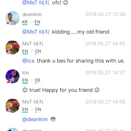
@MsT 테치
ofc! 😉
deankim
2019.05.27 15:36
KR
EN
@MsT 테치
kidding.....my old friend
MsT 테치
2019.05.27 14:45
EN
CN
@Ice
thank u bes for sharing this with us.
Ice
2019.05.27 14:37
EN
DE
😊 true! Happy for you friend 😉
MsT 테치
2019.05.27 14:05
EN
CN
@deankim
😳
deankim
2019.05.27 13:42