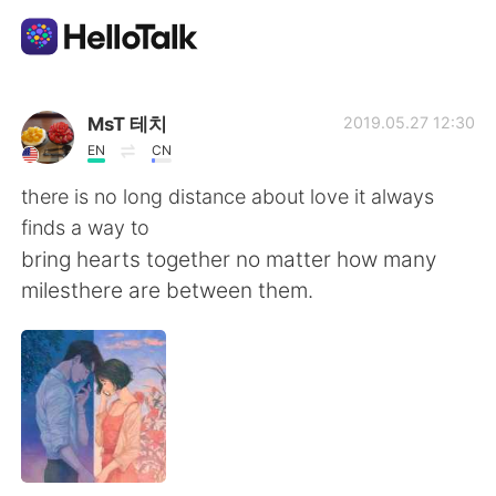
Language Exchange App
MsT 테치
2019.05.27 12:30
EN
CN
AI Grammar Checker
there is no long distance about love it always
finds a way to
English
bring hearts together no matter how many
milesthere are between them.
简体中文
繁體中文
Español
العربية
Français
Deutsch