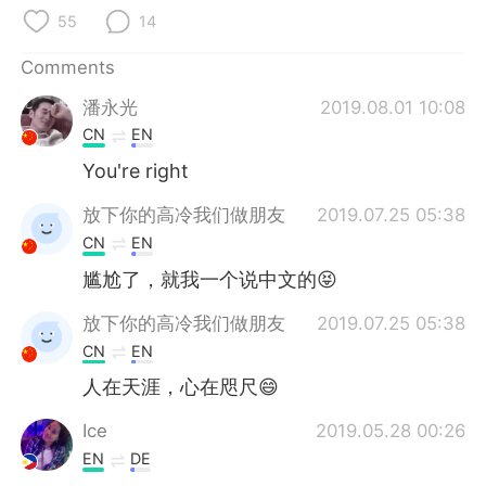
日本語
한국어
55
14
Русский
ไทย
Comments
潘永光
2019.08.01 10:08
Indonesia
Italiano
CN
EN
Türkçe
Tiếng Việt
You're right
放下你的高冷我们做朋友
2019.07.25 05:38
Português
CN
EN
尴尬了，就我一个说中文的😝
放下你的高冷我们做朋友
2019.07.25 05:38
CN
EN
人在天涯，心在咫尺😄
Ice
2019.05.28 00:26
EN
DE