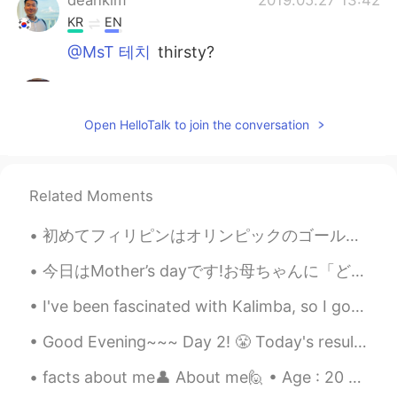
KR
EN
@MsT 테치
thirsty?
MsT 테치
2019.05.27 13:14
EN
CN
Open HelloTalk to join the conversation
@Judy @Hong
i dont think so. My friend
just shared it with me
MsT 테치
2019.05.27 13:13
Related Moments
EN
CN
初めてフィリピンはオリンピックのゴールドを勝った！本当に嬉しくて感情がおふれてる！😭😭😭東京で勝った！嬉しい！！！ 私の生涯では起こらないと思いきや！ 間違って、よかったです！😭😭😭 フィリ...
@deankim
where?
今日はMother’s dayです!お母ちゃんに「どんなプレゼントが欲しい？」と聞きました。お母ちゃんは「新しいIpadが欲しい！」と言いました。3年前、彼女にIpadを買いました。今、そのIp...
deankim
2019.05.27 12:59
I've been fascinated with Kalimba, so I got one. Going to learn in this weekend. Maybe it'll s...
KR
EN
Are you thir?
Good Evening~~~ Day 2! 😤 Today's result~ 🍁 Learned the vowels and some dipthongs 🍁Hello and My n...
Hong
2019.05.27 12:34
facts about me👤 About me🙋 • Age : 20 • Where are you from?: Philippines • Height : 168cm • Ey...
CN
KR