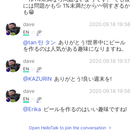
には問題かも💦 1%未満だから〰️弱すぎるか
も😁
dave
2020.09.18 19:58
EN
JP
@tan 탄 タン
ありがとう!世界中にビール
を作るのは人気がある趣味になりますね。
dave
2020.09.18 19:57
EN
JP
@KAZURIN
ありがとう!良い週末を!
dave
2020.09.18 19:56
EN
JP
@Erika
ビールを作るのはいい趣味ですね!
😍
dave
2020.09.18 19:55
Open HelloTalk to join the conversation
EN
JP