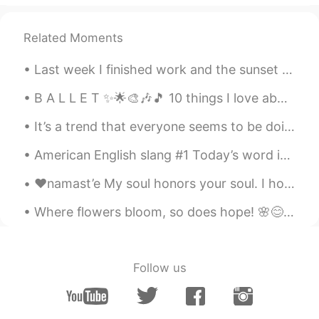
@Shizu
多分少しビールを飲むともっと上
手になります。😄😄😄
Related Moments
dave
2020.09.18 19:54
Last week I finished work and the sunset was very beautiful! also the old car was amazing to see....
EN
JP
B A L L E T ✨🌟🎨🎶🎵 10 things I love about ballet. 1. Athleticism. 2. Grace. 3. Elegance. 4. Opera...
@ようこ yoko
A nice cold beer is a very
good thing! I think it might be illegal to
It’s a trend that everyone seems to be doing. So... I’ll do it too. Lol About me: • Name(名前) : B...
make in Japan. 😥
American English slang #1 Today’s word is: “ripped” “Ripped” is an adjective that is used to de...
dave
2020.09.18 19:53
❤️namast’e My soul honors your soul. I honor the place in you where the entire universe resides....
EN
JP
@Atsuko
人生は冒険だと思いますね。
Where flowers bloom, so does hope! 🌸😊 花が咲くところでは、希望もそうです！ From my own lensa📸 : Inokashira Park, ...
色々なものを作ってみるのは楽しい!
dave
2020.09.18 19:53
Follow us
EN
JP
@Atsuko
人生は冒険だと思いますね。
色々なものを作ってみるのは楽しい!