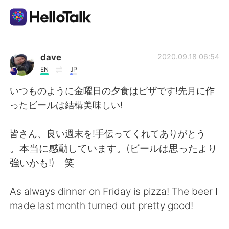
Language Exchange App
dave
2020.09.18 06:54
EN
JP
AI Grammar Checker
いつものように金曜日の夕食はピザです!先月に作
ったビールは結構美味しい!
English
皆さん、良い週末を!手伝ってくれてありがとう
。本当に感動しています。(ビールは思ったより
简体中文
繁體中文
強いかも!) 笑
Español
العربية
As always dinner on Friday is pizza! The beer I
made last month turned out pretty good!
Français
Deutsch