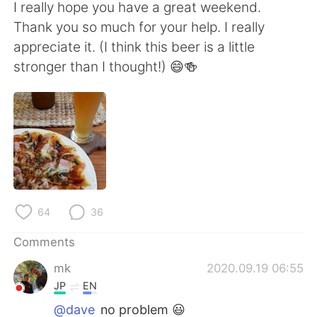
日本語
한국어
I really hope you have a great weekend.
Thank you so much for your help. I really
Русский
ไทย
appreciate it. (I think this beer is a little
stronger than I thought!) 😄🍻
Indonesia
Italiano
Türkçe
Tiếng Việt
Português
64
36
Comments
mk
2020.09.19 06:55
JP
EN
@dave
no problem 😃