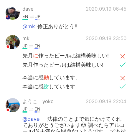
dave
2020.09.19 06:45
EN
JP
@mk
修正ありがとう!!
mk
2020.09.18 23:50
JP
EN
先月
に
作ったビールは結構美味しい!
先月作ったビールは結構美味しい!
本当に感
動
しています。
本当に感
謝
しています。
ようこ yoko
2020.09.18 22:04
JP
EN
@dave
法律のことまで気にかけてくれ
てありがとうございます😌 調べたらアルコ
ール1%未満なら問題ないようです。 でも彼