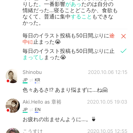
りした
。
一番影響
があっ
たのは自分の
情緒だった…寝ることどころか、食欲も
なくて、普通に集中
すること
もできな
かった。
毎日のイラスト投稿も50日間ぶりに
途
中に
止まった😭
毎日のイラスト投稿も50日間ぶりに止
まってし
まった😭
Shinobu
2020.10.06 12:15
JP
KR
色々あるさ⁉️ あまり悩まずに...ね🤗
Aki.Hello as 章裕
2020.10.05 19:03
JP
EN
お疲れの出ませんように…。🍵
こうすけ
2020.10.05 12:55