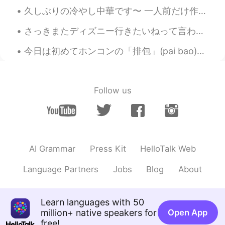
久しぶりの冷やし中華です〜 一人前だけ作るのはすごくコスパが良くないです！笑 どんなものでも少ししかいらないし、どうせ切るなら、たくさん切ってもそんなに変わらないと思います😂 しかも、ここの水道...
Coco
2020.10.05 08:11
JP
EN
FR
DE
さっきまたディズニー行きたいねって言われたけど、いつまた会えるかどうか全然わからないし、本当に悲しい…仕事が影響されるだけじゃなくて、このウイルスで離れちゃう人もたくさんいるよね😞 遠距離恋愛は...
そんな大変なことがあったんですね…心が
今日は初めてホンコンの「排包」(pai bao)というパンを作ってみました！日本のミルクパンみたい🍞なパンなのかな？ 形は全然整えられなかったね😂 ふわふわの食感も足りない…発酵はうまくできなか...
休まらない日が続くことは辛いですね…遠
いけど、日本から応援してます😊
Hinako ひなこ
2020.10.05 07:37
Follow us
JP
EN
美味しいものを食べて、良く寝れますよう
に🌛🌛🌛
Toshihiro
2020.10.05 07:21
AI Grammar
Press Kit
HelloTalk Web
JP
EN
Language Partners
Jobs
Blog
About
大変だったね。
Learn languages with 50
million+ native speakers for
Open App
free!