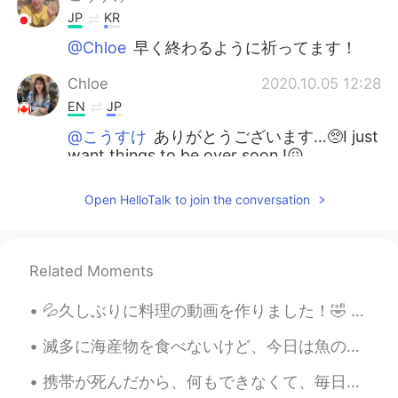
JP
KR
@Chloe
早く終わるように祈ってます！
Chloe
2020.10.05 12:28
EN
JP
@こうすけ
ありがとうございます…🥺I just
want things to be over soon !😖
こうすけ
2020.10.05 10:56
Open HelloTalk to join the conversation
JP
KR
自分の事も大事にしてくださいね！応援し
てます☺️
Related Moments
ngo
2020.10.05 10:44
💦久しぶりに料理の動画を作りました！🤣 チャネル本当に半年も放置しましたね😅 今回は家で簡単に作れるホイコーローや春巻と中華卵スープの動画ですよ😉中華料理🥡🥢好きなみなさん是非観てみてください💕...
JP
EN
滅多に海産物を食べないけど、今日は魚の居酒屋に行きました〜店員が新鮮な魚を持ってきて、選ばせてくれた！焼きたての魚がふわふわで美味しかった！ホテルもでかいし、新鮮だから、甘かった！でもやっぱりだ...
難しい問題を抱えてますね。😣でもこの3
人は前を向いてますね。1番向こうの子は不
携帯が死んだから、何もできなくて、毎日投稿してたイラストもしなかった😫😫 何も順調に行かないから、徹夜して色々考えていて、結局悪夢三つも見た…ストレス溜まりすぎたー！ ストレスを感じる時は、やっ...
安そう？