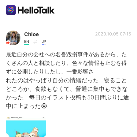
Language Exchange App
Chloe
2020.10.05 07:15
EN
JP
AI Grammar Checker
最近自分の会社への名誉毀損事件があるから、た
くさんの人と相談したり、色々な情報も止むを得
English
ずに公開したりしたし、一番影響さ
れたのはやっぱり自分の情緒だった…寝ること
どころか、食欲もなくて、普通に集中もできな
简体中文
繁體中文
かった。毎日のイラスト投稿も50日間ぶりに途
中に止まった😭
Español
العربية
Français
Deutsch