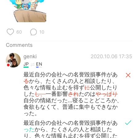
日本語
한국어
Русский
ไทย
60
10
Indonesia
Italiano
Comments
Türkçe
Tiếng Việt
genki
2020.10.06 17:35
Português
JP
EN
最近自分の会社への名誉毀損事件があ
る
から、たくさんの人と相談したり、
色々な情報も止むを得ず
に
公開したり
した
し、
一番影響
され
たのは
やっぱり
自分の情緒だった…寝ることどころか、
食欲もなくて、普通に集中もできなか
った。
最近自分の会社への名誉毀損事件があ
った
から、たくさんの人と相談した
り、色々な情報も止むを得ず公開した